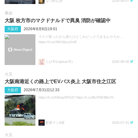
なつめん@
2026-08-07
事故
大阪 枚方市のマクドナルドで異臭 消防が確認中
大阪府
2026年8月6日19:01
マクド取ったから来たけどこれピックできるんやろか…
https://t.co/JMxSpLyUmE
らぴ🐰(rapisan🐰)
2026-08-06
火災
大阪南港近くの路上でEVバス炎上 大阪市住之江区
大阪府
2026年7月31日12:33
https://t.co/h8nay5POd7 https://t.co/BLPHE4Bm7h
配車マンA君
2026-07-31
火災