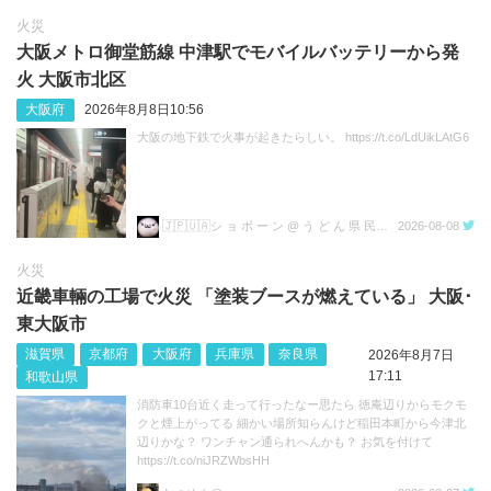
火災
大阪メトロ御堂筋線 中津駅でモバイルバッテリーから発
火 大阪市北区
大阪府
2026年8月8日10:56
大阪の地下鉄で火事が起きたらしい。 https://t.co/LdUikLAtG6
🇯🇵🇺🇦シ ョ ボ ー ン @ う ど ん 県 民💙💛
2026-08-08
火災
近畿車輛の工場で火災 「塗装ブースが燃えている」 大阪･
東大阪市
滋賀県
京都府
大阪府
兵庫県
奈良県
2026年8月7日
17:11
和歌山県
消防車10台近く走って行ったなー思たら 徳庵辺りからモクモ
クと煙上がってる 細かい場所知らんけど稲田本町から今津北
辺りかな？ ワンチャン通られへんかも？ お気を付けて
https://t.co/niJRZWbsHH