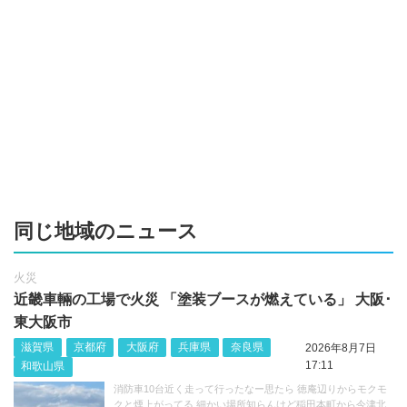
同じ地域のニュース
火災
近畿車輛の工場で火災 「塗装ブースが燃えている」 大阪･
東大阪市
滋賀県
京都府
大阪府
兵庫県
奈良県
2026年8月7日
17:11
和歌山県
消防車10台近く走って行ったなー思たら 徳庵辺りからモクモ
クと煙上がってる 細かい場所知らんけど稲田本町から今津北