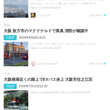
辺りかな？ ワンチャン通られへんかも？ お気を付けて
https://t.co/niJRZWbsHH
なつめん@
2026-08-07
事故
大阪 枚方市のマクドナルドで異臭 消防が確認中
大阪府
2026年8月6日19:01
マクド取ったから来たけどこれピックできるんやろか…
https://t.co/JMxSpLyUmE
らぴ🐰(rapisan🐰)
2026-08-06
火災
大阪南港近くの路上でEVバス炎上 大阪市住之江区
大阪府
2026年7月31日12:33
https://t.co/h8nay5POd7 https://t.co/BLPHE4Bm7h