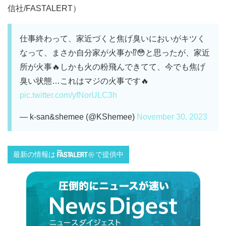
信社/FASTALERT）
仕事終わって、家近づくと焦げ臭いにおいがキツく
なって、まさか自分家が火事か⁉️😳と思ったが、家近
所が火事🔥しかも火の粉飛んできてて、今でも焦げ
臭い状態…これはマジの火事です🔥
pic.twitter.com/yfNorULC3h
— k-san&shemee (@KShemee)
November 30, 2023
最新の情報は
で提供中