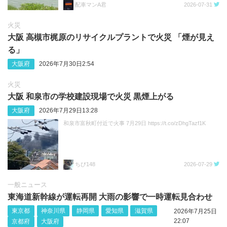
配車マンA君
2026-07-31
火災
大阪 高槻市梶原のリサイクルプラントで火災 「煙が見え
る」
大阪府
2026年7月30日2:54
火災
大阪 和泉市の学校建設現場で火災 黒煙上がる
大阪府
2026年7月29日13:28
和泉市富秋町付近で火事 7月29日 https://t.co/zDhgTazf1K
ちび148
2026-07-29
一般ニュース
東海道新幹線が運転再開 大雨の影響で一時運転見合わせ
東京都
神奈川県
静岡県
愛知県
滋賀県
2026年7月25日
22:07
京都府
大阪府