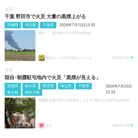
火災
千葉 野田市で火災 大量の黒煙上がる
茨城県
埼玉県
千葉県
2026年7月21日13:35
煙が……😱 https://t.co/0FSra5loxg
越谷(こしがや)のあきらちゃん
2026-07-21
火災
陸自･朝霞駐屯地内で火災「黒煙が見える」
茨城県
栃木県
群馬県
埼玉県
千葉県
2026年7月20日
12:33
東京都
神奈川県
朝霞駐屯地の中で火災発生してます https://t.co/8Tkyo4vA0p
ぼえ
2026-07-20