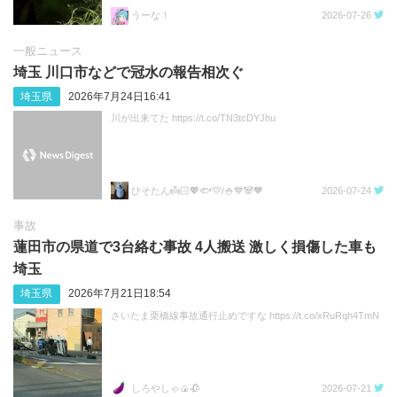
うーな！
2026-07-26
一般ニュース
埼玉 川口市などで冠水の報告相次ぐ
埼玉県
2026年7月24日16:41
川が出来てた https://t.co/TN3tcDYJhu
ひそたん👼🏻💖🐟️💛/🍚💙🐼🧡
2026-07-24
事故
蓮田市の県道で3台絡む事故 4人搬送 激しく損傷した車も
埼玉
埼玉県
2026年7月21日18:54
さいたま栗橋線事故通行止めですな https://t.co/xRuRqh4TmN
しろやしゃ🍙🥀
2026-07-21