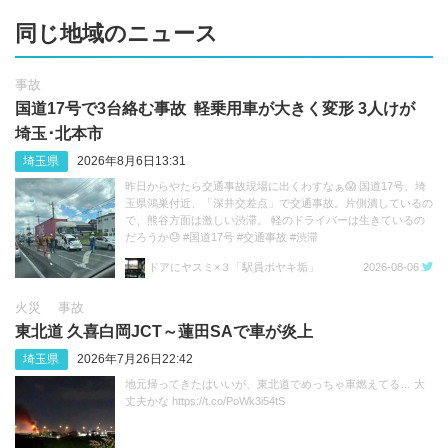
同じ地域のニュース
事故
国道17号で3台絡む事故 軽乗用車が大きく変形 3人けが
埼玉･北本市
埼玉県
2026年8月6日13:31
昨日からやたら交通事故現場に出くわすなぁ😱 国道17号、埼
玉県鴻巣付近、「深井交差点」で交通事故。片側潰しているの
で、熊谷方面は激しい渋滞。 軽のドライバーは生きているの
だろうか😓 #国道17号 #交通事故 #渋滞
https://t.co/sGeXdbCMfk
ドアにヤスミ×３「駅員ボヤキ垢」
2026-08-06
火災
事故
東北道 久喜白岡JCT～蓮田SAで車が炎上
埼玉県
2026年7月26日22:42
地元帰ってきたはいいが、東北道でめっちゃ車燃えてる… 大
丈夫かな https://t.co/PoWk3i54tS