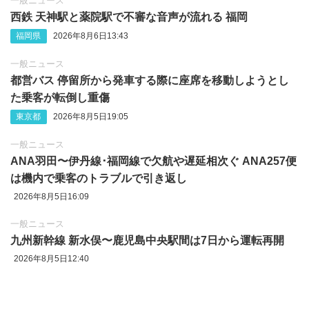
一般ニュース
西鉄 天神駅と薬院駅で不審な音声が流れる 福岡
福岡県
2026年8月6日13:43
一般ニュース
都営バス 停留所から発車する際に座席を移動しようとし
た乗客が転倒し重傷
東京都
2026年8月5日19:05
一般ニュース
ANA羽田〜伊丹線･福岡線で欠航や遅延相次ぐ ANA257便
は機内で乗客のトラブルで引き返し
2026年8月5日16:09
一般ニュース
九州新幹線 新水俣〜鹿児島中央駅間は7日から運転再開
2026年8月5日12:40