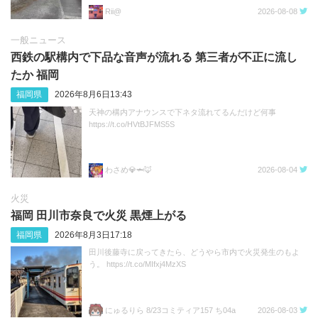
Rii@
2026-08-08
一般ニュース
西鉄の駅構内で下品な音声が流れる 第三者が不正に流し
たか 福岡
福岡県
2026年8月6日13:43
天神の構内アナウンスで下ネタ流れてるんだけど何事
https://t.co/HVtBJFMS5S
わさめ💎🦈🦊
2026-08-04
火災
福岡 田川市奈良で火災 黒煙上がる
福岡県
2026年8月3日17:18
田川後藤寺に戻ってきたら、どうやら市内で火災発生のもよ
う。 https://t.co/MIfxj4MzXS
にゅるりら 8/23コミティア157 ち04a
2026-08-03