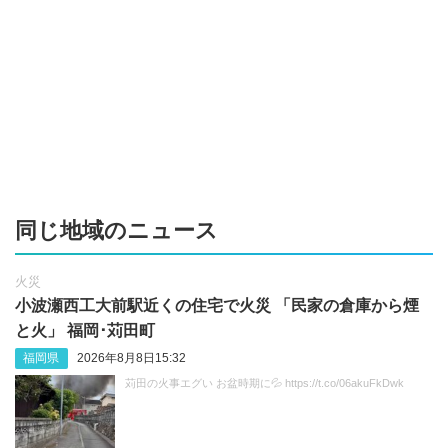
同じ地域のニュース
火災
小波瀬西工大前駅近くの住宅で火災 「民家の倉庫から煙
と火」 福岡･苅田町
福岡県
2026年8月8日15:32
苅田の火事エグい お盆時期に💦 https://t.co/06akuFkDwk