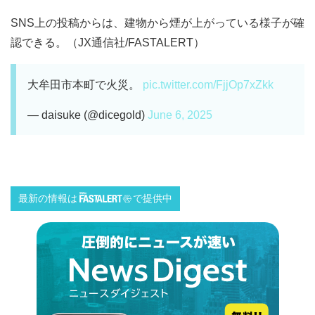
SNS上の投稿からは、建物から煙が上がっている様子が確
認できる。（JX通信社/FASTALERT）
大牟田市本町で火災。
pic.twitter.com/FjjOp7xZkk
— daisuke (@dicegold)
June 6, 2025
最新の情報は
で提供中