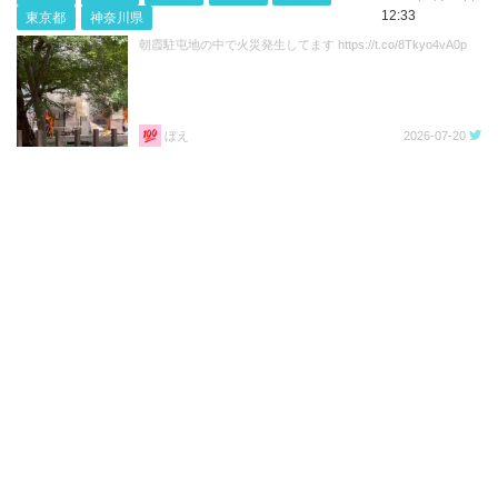
12:33
東京都
神奈川県
朝霞駐屯地の中で火災発生してます https://t.co/8Tkyo4vA0p
ぼえ
2026-07-20