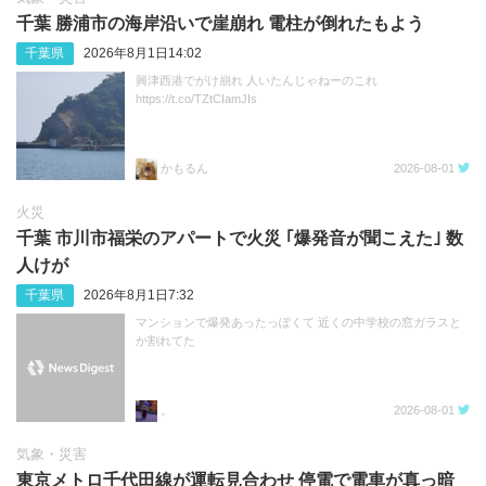
千葉 勝浦市の海岸沿いで崖崩れ 電柱が倒れたもよう
千葉県
2026年8月1日14:02
興津西港でがけ崩れ 人いたんじゃねーのこれ
https://t.co/TZtCIamJIs
かもるん
2026-08-01
火災
千葉 市川市福栄のアパートで火災 ｢爆発音が聞こえた｣ 数
人けが
千葉県
2026年8月1日7:32
マンションで爆発あったっぽくて 近くの中学校の窓ガラスと
か割れてた
。
2026-08-01
気象・災害
東京メトロ千代田線が運転見合わせ 停電で電車が真っ暗