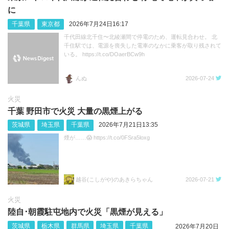
に
千葉県
東京都
2026年7月24日16:17
千代田線北千住〜北綾瀬間で停電のため、運転見合わせ。 北
千住駅では、電源を喪失した電車のなかに乗客が取り残されて
いる。 https://t.co/DOaerBCw9h
んぬ
2026-07-24
火災
千葉 野田市で火災 大量の黒煙上がる
茨城県
埼玉県
千葉県
2026年7月21日13:35
煙が……😱 https://t.co/0FSra5loxg
越谷(こしがや)のあきらちゃん
2026-07-21
火災
陸自･朝霞駐屯地内で火災「黒煙が見える」
茨城県
栃木県
群馬県
埼玉県
千葉県
2026年7月20日