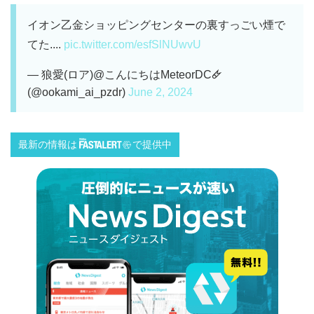
イオン乙金ショッピングセンターの裏すっごい煙で
てた....
pic.twitter.com/esfSlNUwvU
— 狼愛(ロア)@こんにちはMeteorDC🜸
(@ookami_ai_pzdr)
June 2, 2024
最新の情報は
で提供中