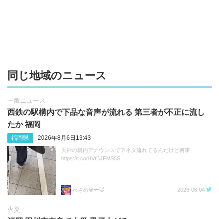
同じ地域のニュース
一般ニュース
西鉄の駅構内で下品な音声が流れる 第三者が不正に流し
たか 福岡
福岡県
2026年8月6日13:43
天神の構内アナウンスで下ネタ流れてるんだけど何事
https://t.co/HVtBJFMS5S
わさめ💎🦈🦊
2026-08-04
火災