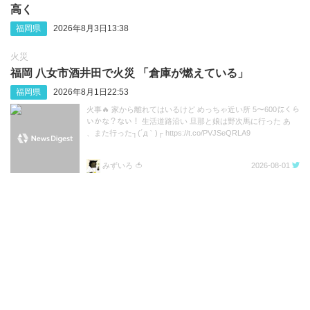
高く
福岡県
2026年8月3日13:38
火災
福岡 八女市酒井田で火災 「倉庫が燃えている」
福岡県
2026年8月1日22:53
火事🔥 家から離れてはいるけど めっちゃ近い所 5〜600㍍くら
いかな？ない！ 生活道路沿い 旦那と娘は野次馬に行った あ
、また行った┐(´д｀)┌ https://t.co/PVJSeQRLA9
みずいろ 🍅
2026-08-01