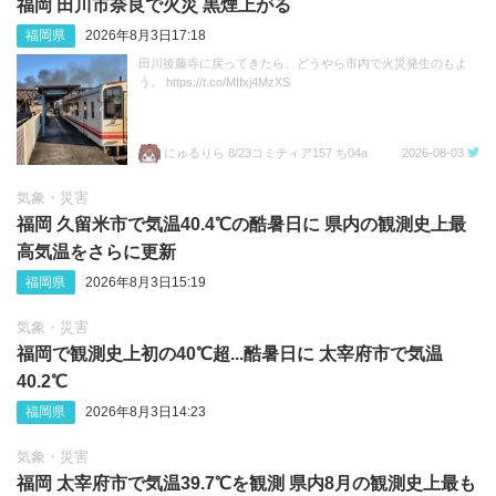
福岡 田川市奈良で火災 黒煙上がる
福岡県
2026年8月3日17:18
田川後藤寺に戻ってきたら、どうやら市内で火災発生のもよ
う。 https://t.co/MIfxj4MzXS
にゅるりら 8/23コミティア157 ち04a
2026-08-03
気象・災害
福岡 久留米市で気温40.4℃の酷暑日に 県内の観測史上最
高気温をさらに更新
福岡県
2026年8月3日15:19
気象・災害
福岡で観測史上初の40℃超...酷暑日に 太宰府市で気温
40.2℃
福岡県
2026年8月3日14:23
気象・災害
福岡 太宰府市で気温39.7℃を観測 県内8月の観測史上最も