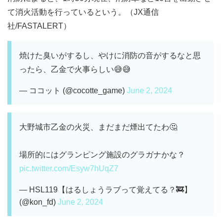
て消火活動を行っているという。（JX通信
社/FASTALERT）
焼けた臭いがするし、やけに消防の音がするなと思
ったら、乙金で火事らしい😅😅
— ココット (@cocotte_game)
June 2, 2024
大野城市乙金の火災、まだまだ煙出てたわ🤔
場所的にはグランピング施設のグラガナかな？
pic.twitter.com/Esyw7hUqZ7
— HSL119【はるしょうラブって覚えてる？🚒】
(@kon_fd)
June 2, 2024