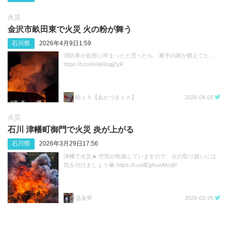
火災
金沢市畝田東で火災 火の粉が舞う
石川県
2026年4月9日1:59
消防車が近所に停まったと思ったら、裏手の家が燃えてた…
https://t.co/mVaRoqjZyR
暁ｃｈ【あかつきｃｈ】
2026-04-09
火災
石川 津幡町御門で火災 炎が上がる
石川県
2026年3月29日17:56
津幡で火災🔥 空気が乾燥していますので、火の取り扱いには
気を付けましょう😭 https://t.co/lEgKuwMcqR
温泉男
2026-03-29