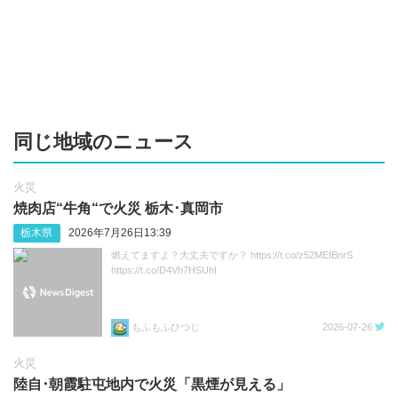
同じ地域のニュース
火災
焼肉店“牛角“で火災 栃木･真岡市
栃木県
2026年7月26日13:39
燃えてますよ？大丈夫ですか？ https://t.co/z52MEfBnrS
https://t.co/D4Vh7HSUhI
もふもふひつじ
2026-07-26
火災
陸自･朝霞駐屯地内で火災「黒煙が見える」