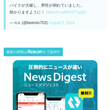
バイクが大破し、男性が倒れていました。
助かりますように！
https://t.co/9HG07cpg0i
— n.n. (@beemix703)
August 2, 2024
最新の情報は
で提供中