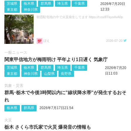
茨城県
栃木県
群馬県
埼玉県
千葉県
2026年7月20日
12:33
東京都
神奈川県
朝霞駐屯地の中で火災発生してます https://t.co/8Tkyo4vA0p
ぼえ
2026-07-20
一般ニュース
関東甲信地方が梅雨明け 平年より1日遅く 気象庁
茨城県
栃木県
群馬県
埼玉県
千葉県
2026年7月20
日11:03
東京都
神奈川県
山梨県
長野県
気象・災害
群馬･栃木で今後3時間以内に"線状降水帯"が発生するおそ
れ
栃木県
群馬県
2026年7月17日21:54
火災
栃木 さくら市氏家で火災 爆発音の情報も