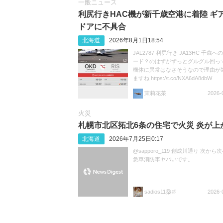
一般ニュース
利尻行きHAC機が新千歳空港に着陸 ギ
ドアに不具合
北海道
2026年8月1日18:54
JAL2787 利尻行き JA13HC 千歳
ード？のはずがずっとグルグル回ってま
機体に異常はなさそうなので理由が
ますね https://t.co/NXA6dA8dbW
茉莉花茶
2026-
火災
札幌市北区拓北6条の住宅で火災 炎が上
北海道
2026年7月25日0:17
@sapporo_119 創成川通り 次から
急車消防車ヤバいです。
sadios11🦁🍖
2026-