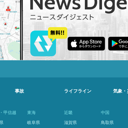
事故
ライフライン
気象・
・甲信越
東海
近畿
中国
県
岐阜県
滋賀県
鳥取県