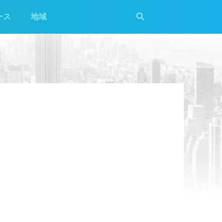
ース
地域