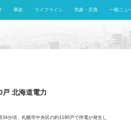
件
事故
ライフライン
気象・災害
一般ニュ
0戸 北海道電力
時34分頃、札幌市中央区の約1190戸で停電が発生し