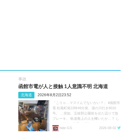
事故
函館市電が人と接触 1人意識不明 北海道
北海道
2026年8月2日23:52
「こりゃ…マズイんでないかい？」 #函館市
電 松風町発22時49分発、湯の川行き8010
号。 …突如、五稜郭公園前を出た辺りで急
ブレーキ。 軌道敷上の人を轢いたか…？ し
ばらく停車の様子。 現在23時20分。
hide‐GS
2026-08-02
https://t.co/05MHqV1wVQ