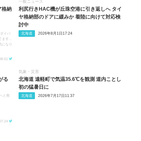
一般ニュース
ア格納
利尻行きHAC機が丘珠空港に引き返しへ タイ
ヤ格納部のドアに緩みか 着陸に向けて対応検
討中
北海道
2026年8月1日17:24
へのダイバ
す...
気になり
08-01
気象・災害
がる
北海道 遠軽町で気温35.6℃を観測 道内ことし
初の猛暑日に
北海道
2026年7月17日11:37
次へと救
07-24