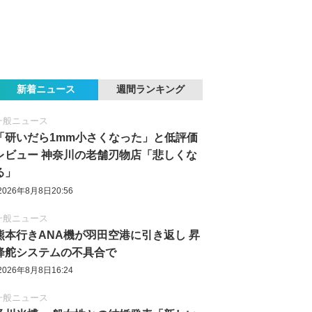
新着ニュース
週間ランキング
一般ニュース
「研いだら1mm小さくなった」と低評価
レビュー 神奈川の老舗刃物店「悲しくな
る」
2026年8月8日20:56
一般ニュース
熊本行きANA機が羽田空港に引き返し 昇
降舵システムの不具合で
2026年8月8日16:24
一般ニュース