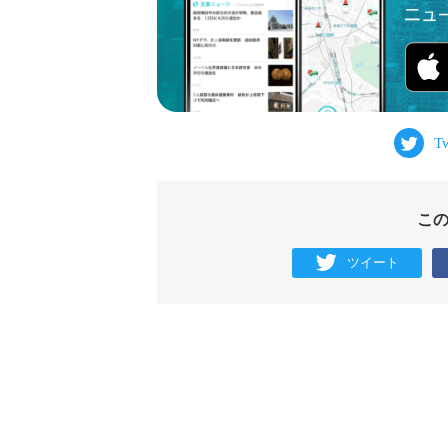
こ
ツイート