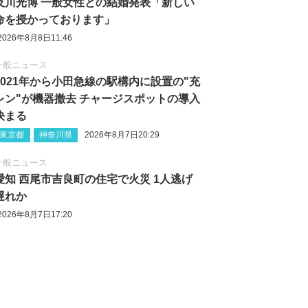
及川光博 一般女性との結婚発表「新しい
命を授かっております」
2026年8月8日11:46
一般ニュース
2021年から小田急線の駅構内に設置の"充
レン"が機器撤去 チャージスポットの導入
決まる
東京都
神奈川県
2026年8月7日20:29
一般ニュース
愛知 西尾市吉良町の住宅で火災 1人逃げ
遅れか
2026年8月7日17:20