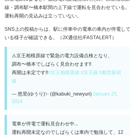
線・調布駅〜橋本駅間の上下線で運転を見合わせている。
運転再開の見込みは立っていない。
SNS上の投稿からは、駅に停車中の電車の車内が停電して
いる様子が確認できる。（JX通信社/FASTALERT）
⚠️京王相模原線で緊急の電力設備点検となり、
調布〜橋本でしばらく見合わせます‼️
再開は未定です‼️
#京王相模原線
#京王線
#都営新宿
線
— 悠里(ゆうり)✨ (@kabuki_newyuri)
January 25,
2024
電車が停電で運転見合わせ中...
運転再開未定なのでしばらくは車内で勉強して、12