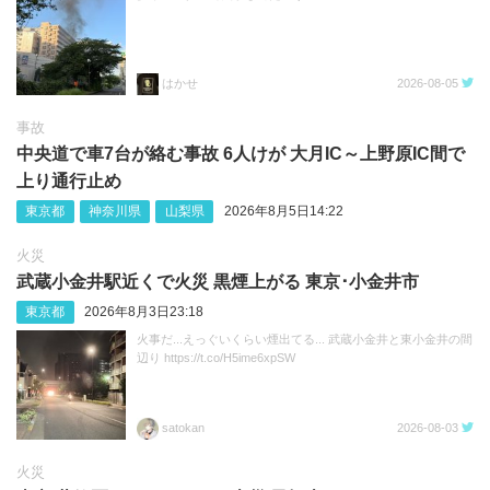
はかせ
2026-08-05
事故
中央道で車7台が絡む事故 6人けが 大月IC～上野原IC間で
上り通行止め
東京都
神奈川県
山梨県
2026年8月5日14:22
火災
武蔵小金井駅近くで火災 黒煙上がる 東京･小金井市
東京都
2026年8月3日23:18
火事だ...えっぐいくらい煙出てる... 武蔵小金井と東小金井の間
辺り https://t.co/H5ime6xpSW
satokan
2026-08-03
火災