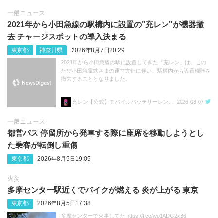
一般ニュース
2021年から小田急線の駅構内に設置の"充レン"が機器撤
去 チャージスポットの導入決まる
東京都
神奈川県
2026年8月7日20:29
2021年から小田急線の駅に設置してきた「充レン」は、この
たび小田急電鉄さまの運営方針に伴い、駅構内から設置機器を
撤去することとなりました。
充レン【公式】モバイルバッテリーレンタル
2026-08-07
一般ニュース
都営バス 停留所から発車する際に座席を移動しようとし
た乗客が転倒し重傷
東京都
2026年8月5日19:05
火災
多摩センター駅近くでバイクが燃える 炎が上がる 東京
東京都
2026年8月5日17:38
多摩センターで火事してた https://t.co/wo1ADG2xB6