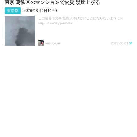
東京 葛飾区のマンションで火災 黒煙上がる
東京都
2026年8月1日14:49
この猛暑で火事 怪我人等ひどいことにならないように🙏
https://t.co/SqqeebSdaI
susupapa
2026-08-01