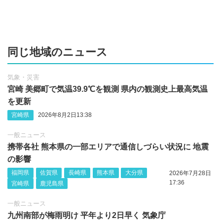
同じ地域のニュース
気象・災害
宮崎 美郷町で気温39.9℃を観測 県内の観測史上最高気温
を更新
宮崎県
2026年8月2日13:38
一般ニュース
携帯各社 熊本県の一部エリアで通信しづらい状況に 地震
の影響
福岡県
佐賀県
長崎県
熊本県
大分県
2026年7月28日
17:36
宮崎県
鹿児島県
一般ニュース
九州南部が梅雨明け 平年より2日早く 気象庁