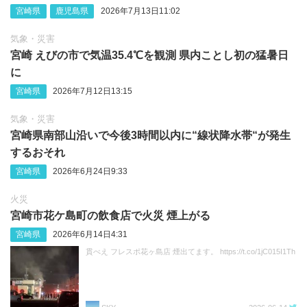
宮崎県
鹿児島県
2026年7月13日11:02
気象・災害
宮崎 えびの市で気温35.4℃を観測 県内ことし初の猛暑日
に
宮崎県
2026年7月12日13:15
気象・災害
宮崎県南部山沿いで今後3時間以内に“線状降水帯“が発生
するおそれ
宮崎県
2026年6月24日9:33
火災
宮崎市花ケ島町の飲食店で火災 煙上がる
宮崎県
2026年6月14日4:31
貫べえ フレスポ花ヶ島店 煙出てます。 https://t.co/1jC015I1Th