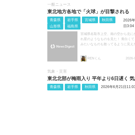
一般ニュース
東北地方各地で「火球」が目撃される
青森県
岩手県
宮城県
秋田県
2026
日3:04
山形県
福島県
宮城県名取市上空、南の空から北に
れ星のようなものを見た！ 青白くて
みたいなものも散ってるように見え
RENくん
2026-
気象・災害
東北北部が梅雨入り 平年より6日遅く 
青森県
岩手県
秋田県
2026年6月21日11:0