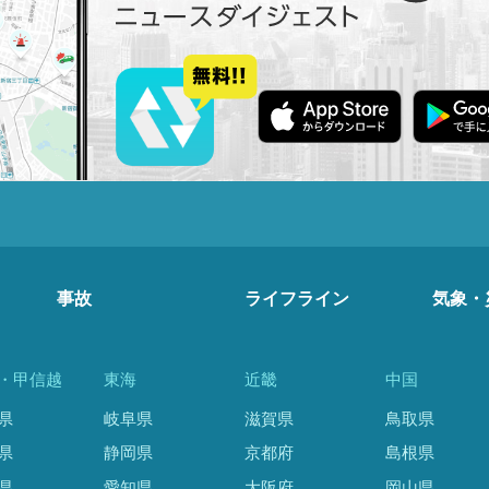
事故
ライフライン
気象・
・甲信越
東海
近畿
中国
県
岐阜県
滋賀県
鳥取県
県
静岡県
京都府
島根県
県
愛知県
大阪府
岡山県