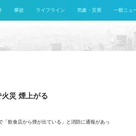
件
事故
ライフライン
気象・災害
一般ニュ
で火災 煙上がる
向で「飲食店から煙が出ている」と消防に通報があっ