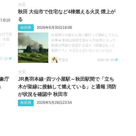
火災
秋田 大仙市で住宅など4棟燃える火災 煙上が
る
年7月10
秋田県
2026年6月30日18:08
かけて流
出張帰りの疲れた体に鞭打って運転してたら
、火花
火事🔥 動画は秋田空港から大仙市に入って
た！
国道13号線と合流する辺り（現場はもっと
南西？？） ケガ人とかいないといいけど
https://t.co/5DxUWBSQ0Z
07-10
早苗月
2026-06-30
火災
気象庁
JR奥羽本線･四ツ小屋駅～秋田駅間で「立ち
木が架線に接触して燃えている」と通報 消防
3
が状況を確認中 秋田市
秋田県
2026年5月28日23:54