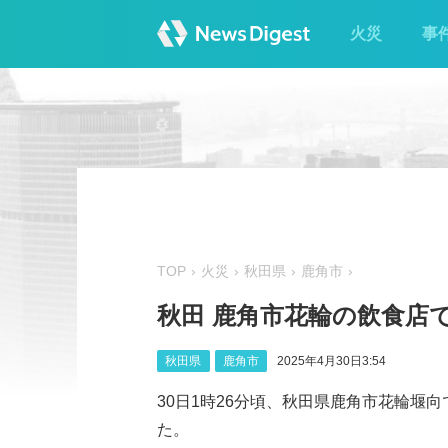
火災
事
TOP
火災
秋田県
鹿角市
秋田 鹿角市花輪の飲食店
秋田県
鹿角市
2025年4月30日3:54
30日1時26分頃、秋田県鹿角市花輪堰
た。