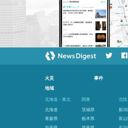
火災
事件
地域
北海道・東北
関東
北陸
北海道
茨城県
新潟
青森県
栃木県
富山
岩手県
群馬県
石川