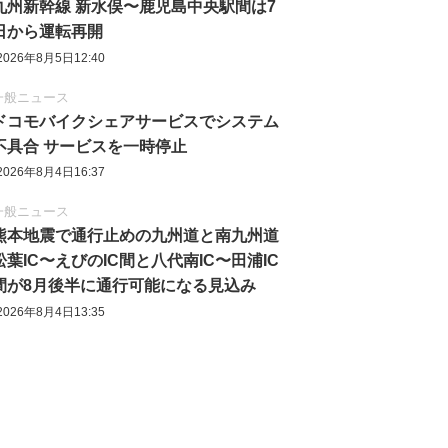
九州新幹線 新水俣〜鹿児島中央駅間は7
日から運転再開
2026年8月5日12:40
一般ニュース
ドコモバイクシェアサービスでシステム
不具合 サービスを一時停止
2026年8月4日16:37
一般ニュース
熊本地震で通行止めの九州道と南九州道
松葉IC〜えびのIC間と八代南IC〜田浦IC
間が8月後半に通行可能になる見込み
2026年8月4日13:35