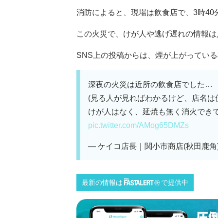
消防によると、現場は飲食店で、3時4
この火災で、けが人や逃げ遅れの情報は
SNS上の投稿からは、煙が上がっている様
深夜の火災は近所の飲食店でした…
(見る人が見ればわかるけど、店名は
けが人はなく、延焼も無く消火でき
pic.twitter.com/AMog65DMZs
— ケイコ店長｜関小市商店(秋田鹿角) (
最新の情報は
で提供中