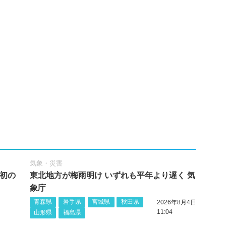
気象・災害
し初の
東北地方が梅雨明け いずれも平年より遅く 気
象庁
青森県
岩手県
宮城県
秋田県
2026年8月4日
11:04
山形県
福島県