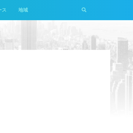
ース
地域