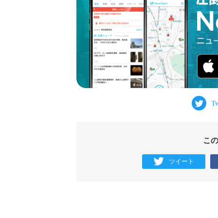
こ
ツイート