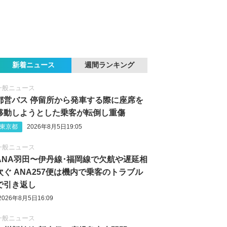
新着ニュース
週間ランキング
一般ニュース
都営バス 停留所から発車する際に座席を
移動しようとした乗客が転倒し重傷
東京都
2026年8月5日19:05
一般ニュース
ANA羽田〜伊丹線･福岡線で欠航や遅延相
次ぐ ANA257便は機内で乗客のトラブル
で引き返し
2026年8月5日16:09
一般ニュース