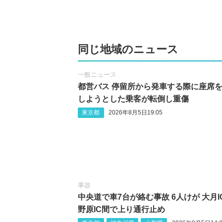
同じ地域のニュース
一般ニュース
都営バス 停留所から発車する際に座席
しようとした乗客が転倒し重傷
東京都
2026年8月5日19:05
事故
中央道で車7台が絡む事故 6人けが 大月I
野原IC間で上り通行止め