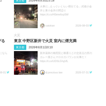
2
東京都
2026年8月3日23:18
火事だ...えっぐいくらい煙出てる... 武蔵小金
井と東小金井の間辺り
https://t.co/H5ime6xpSW
satokan
2026-08-03
火災
がる
東京 中野区新井で火災 室内に煙充満
東京都
2026年8月1日0:10
になら
新井薬師の梅照院と柳通りとの交差点の所の
I
カレー屋さんマロロガバワンが火事だ！
https://t.co/UDSLGhgVlL
08-01
dj precious law
2026-07-31