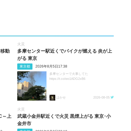
火災
を移動
多摩センター駅近くでバイクが燃える 炎が上
がる 東京
東京都
2026年8月5日17:38
多摩センターで火事してた
https://t.co/wo1ADG2xB6
はかせ
2026-08-05
火災
C～上
武蔵小金井駅近くで火災 黒煙上がる 東京･小
金井市