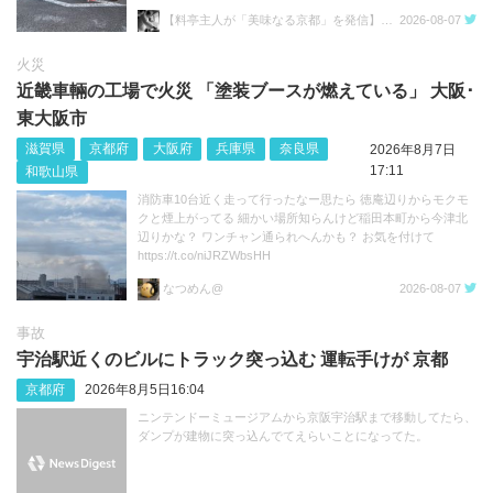
点灯式は明日8月8日(土)に 延期となりました。
【料亭主人が「美味なる京都」を発信】さくらい のぼる 京都上賀茂 料亭主人兼料理人
2026-08-07
https://t.co/jcwPJIQv22 https://t.co/GaPGD6hgxg
火災
近畿車輛の工場で火災 「塗装ブースが燃えている」 大阪･
東大阪市
滋賀県
京都府
大阪府
兵庫県
奈良県
2026年8月7日
17:11
和歌山県
消防車10台近く走って行ったなー思たら 徳庵辺りからモクモ
クと煙上がってる 細かい場所知らんけど稲田本町から今津北
辺りかな？ ワンチャン通られへんかも？ お気を付けて
https://t.co/niJRZWbsHH
なつめん@
2026-08-07
事故
宇治駅近くのビルにトラック突っ込む 運転手けが 京都
京都府
2026年8月5日16:04
ニンテンドーミュージアムから京阪宇治駅まで移動してたら、
ダンプが建物に突っ込んでてえらいことになってた。