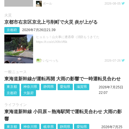
ボール
2026-08-05
火災
京都市右京区京北上弓削町で火災 炎が上がる
京都府
2026年7月26日21:39
ヒョエっ！山火事に遭遇😨（消防もうきてた
https://t.co/zUXIfxVf6k
いなぺっち
2026-07-26
一般ニュース
東海道新幹線が運転再開 大雨の影響で一時運転見合わせ
東京都
神奈川県
静岡県
愛知県
滋賀県
2026年7月25日
22:07
京都府
大阪府
ライフライン
東海道新幹線 小田原～熱海駅間で運転見合わせ 大雨の影
響
東京都
神奈川県
岐阜県
静岡県
愛知県
2026年7月25