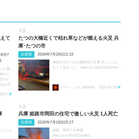
火災
燃えて
たつの大橋近くで枯れ草などが燃える火災 兵
庫･たつの市
兵庫県
2026年7月29日21:10
年8月7
1
揖保川のたつの大橋周辺で火事 大したこと
なくて良かった。 https://t.co/mLCjm3D2Re
たら 徳
細かい
辺りか
お気を付
ジーク・ジオンMSN04
2026-07-29
08-07
火災
庫
兵庫 姫路市岡田の住宅で激しい火災 1人死亡
兵庫県
2026年7月18日20:27
たらこん
姫路、岡田で火事😱
https://t.co/RVOtQyvBb2