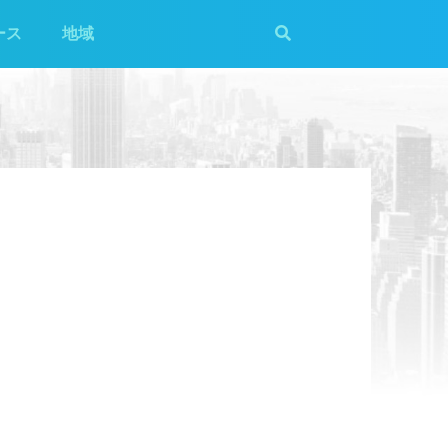
ース
地域