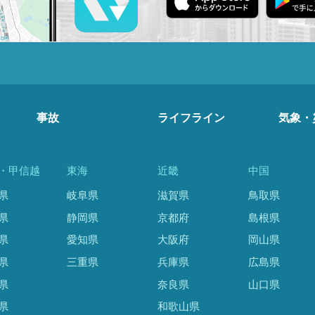
事故
ライフライン
気象・
・甲信越
東海
近畿
中国
県
岐阜県
滋賀県
鳥取県
県
静岡県
京都府
島根県
県
愛知県
大阪府
岡山県
県
三重県
兵庫県
広島県
県
奈良県
山口県
県
和歌山県