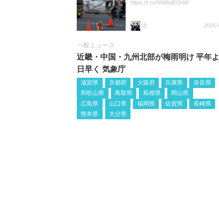
https://t.co/90WtuEOHAI
吉
2026-
一般ニュース
近畿・中国・九州北部が梅雨明け 平年よ
日早く 気象庁
滋賀県
京都府
大阪府
兵庫県
奈良県
和歌山県
鳥取県
島根県
岡山県
広島県
山口県
福岡県
佐賀県
長崎県
熊本県
大分県