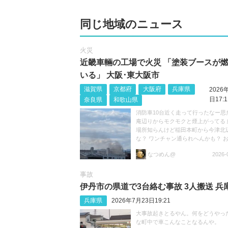
同じ地域のニュース
火災
近畿車輛の工場で火災 「塗装ブースが
いる」 大阪･東大阪市
滋賀県
京都府
大阪府
兵庫県
2026
日17:1
奈良県
和歌山県
消防車10台近く走って行ったなー思
庵辺りからモクモクと煙上がってる 
場所知らんけど稲田本町から今津北
な？ ワンチャン通られへんかも？ 
けて https://t.co/niJRZWbsHH
なつめん@
2026-
事故
伊丹市の県道で3台絡む事故 3人搬送 兵
兵庫県
2026年7月23日19:21
大事故起きとるやん。何をどうやっ
な町中で車こんなことなるんや。