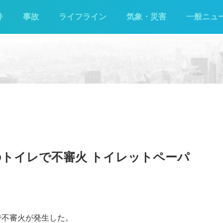
件
事故
ライフライン
気象・災害
一般ニュ
トイレで不審火 トイレットペーパ
町で不審火が発生した。