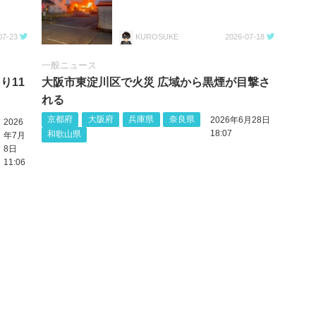
07-23
KUROSUKE
2026-07-18
一般ニュース
り11
大阪市東淀川区で火災 広域から黒煙が目撃さ
れる
京都府
大阪府
兵庫県
奈良県
2026年6月28日
2026
18:07
和歌山県
年7月
8日
11:06