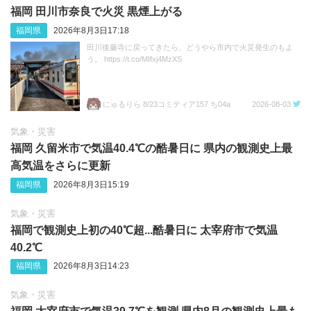
福岡 田川市奈良で火災 黒煙上がる
福岡県
2026年8月3日17:18
田川後藤寺に戻ってきたら、どうやら市内で火災発生のもよ
う。 https://t.co/MIfxj4MzXS
にゅるりら 8/23コミティア157 ち04a
2026-08-03
気象・災害
福岡 久留米市で気温40.4℃の酷暑日に 県内の観測史上最
高気温をさらに更新
福岡県
2026年8月3日15:19
気象・災害
福岡で観測史上初の40℃超...酷暑日に 太宰府市で気温
40.2℃
福岡県
2026年8月3日14:23
気象・災害