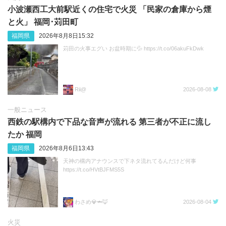
小波瀬西工大前駅近くの住宅で火災 「民家の倉庫から煙
と火」 福岡･苅田町
福岡県
2026年8月8日15:32
苅田の火事エグい お盆時期に💦 https://t.co/06akuFkDwk
Rii@
2026-08-08
一般ニュース
西鉄の駅構内で下品な音声が流れる 第三者が不正に流し
たか 福岡
福岡県
2026年8月6日13:43
天神の構内アナウンスで下ネタ流れてるんだけど何事
https://t.co/HVtBJFMS5S
わさめ💎🦈🦊
2026-08-04
火災