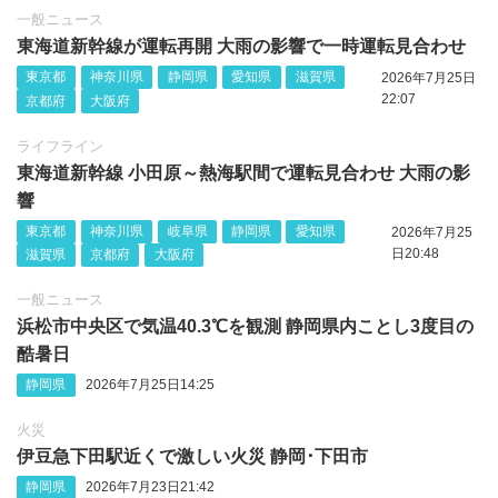
一般ニュース
東海道新幹線が運転再開 大雨の影響で一時運転見合わせ
東京都
神奈川県
静岡県
愛知県
滋賀県
2026年7月25日
22:07
京都府
大阪府
ライフライン
東海道新幹線 小田原～熱海駅間で運転見合わせ 大雨の影
響
東京都
神奈川県
岐阜県
静岡県
愛知県
2026年7月25
日20:48
滋賀県
京都府
大阪府
一般ニュース
浜松市中央区で気温40.3℃を観測 静岡県内ことし3度目の
酷暑日
静岡県
2026年7月25日14:25
火災
伊豆急下田駅近くで激しい火災 静岡‪･‬下田市
静岡県
2026年7月23日21:42