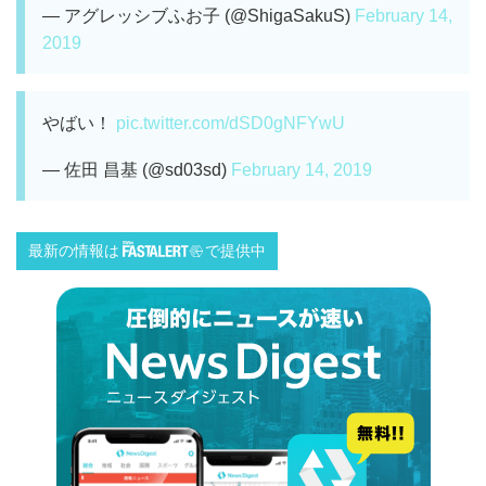
— アグレッシブふお子 (@ShigaSakuS)
February 14,
2019
やばい！
pic.twitter.com/dSD0gNFYwU
— 佐田 昌基 (@sd03sd)
February 14, 2019
最新の情報は
で提供中