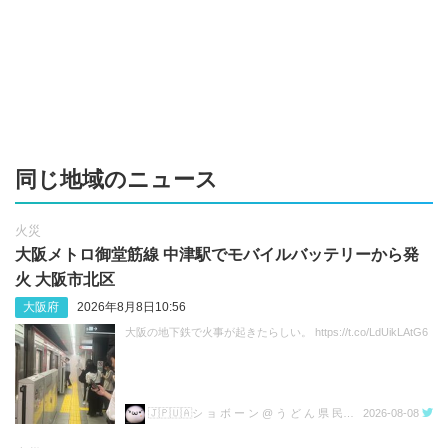
同じ地域のニュース
火災
大阪メトロ御堂筋線 中津駅でモバイルバッテリーから発
火 大阪市北区
大阪府
2026年8月8日10:56
大阪の地下鉄で火事が起きたらしい。 https://t.co/LdUikLAtG6
🇯🇵🇺🇦シ ョ ボ ー ン @ う ど ん 県 民💙💛
2026-08-08