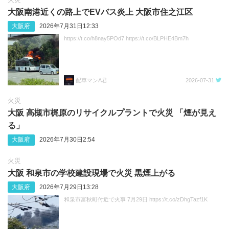
大阪南港近くの路上でEVバス炎上 大阪市住之江区
大阪府
2026年7月31日12:33
https://t.co/h8nay5POd7 https://t.co/BLPHE4Bm7h
配車マンA君
2026-07-31
火災
大阪 高槻市梶原のリサイクルプラントで火災 「煙が見え
る」
大阪府
2026年7月30日2:54
火災
大阪 和泉市の学校建設現場で火災 黒煙上がる
大阪府
2026年7月29日13:28
和泉市富秋町付近で火事 7月29日 https://t.co/zDhgTazf1K