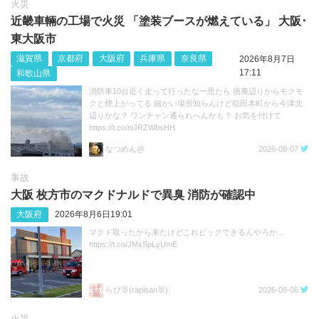
火災
近畿車輛の工場で火災 「塗装ブースが燃えている」 大阪･
東大阪市
滋賀県
京都府
大阪府
兵庫県
奈良県
2026年8月7日
17:11
和歌山県
消防車10台近く走って行ったなー思たら 徳庵辺りからモクモ
クと煙上がってる 細かい場所知らんけど稲田本町から今津北
辺りかな？ ワンチャン通られへんかも？ お気を付けて
https://t.co/niJRZWbsHH
なつめん@
2026-08-07
事故
大阪 枚方市のマクドナルドで異臭 消防が確認中
大阪府
2026年8月6日19:01
マクド取ったから来たけどこれピックできるんやろか…
https://t.co/JMxSpLyUmE
らぴ🐰(rapisan🐰)
2026-08-06
火災