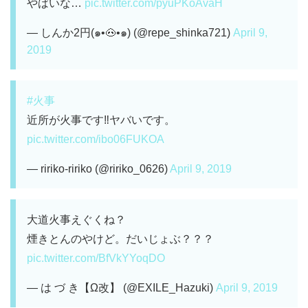
やばいな…
pic.twitter.com/pyuPKoAvaH
— しんか2円(๑•🐽•๑) (@repe_shinka721)
April 9,
2019
#火事
近所が火事です‼️ヤバいです。
pic.twitter.com/ibo06FUKOA
— ririko-ririko (@ririko_0626)
April 9, 2019
大道火事えぐくね？
煙きとんのやけど。だいじょぶ？？？
pic.twitter.com/BfVkYYoqDO
— は づ き【Ω改】 (@EXILE_Hazuki)
April 9, 2019