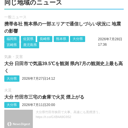
同じ地域のニュース
一般ニュース
携帯各社 熊本県の一部エリアで通信しづらい状況に 地震
の影響
福岡県
佐賀県
長崎県
熊本県
大分県
2026年7月28日
17:36
宮崎県
鹿児島県
気象・災害
大分 日田市で気温39.5℃を観測 県内7月の観測史上最も高
く
大分県
2026年7月27日14:12
火災
大分 竹田市三宅の倉庫で火災 煙上がる
大分県
2026年7月11日20:00
大分県竹田市狭田で火事。高速にも黒煙漂う。
https://t.co/GXB4A9G9S2