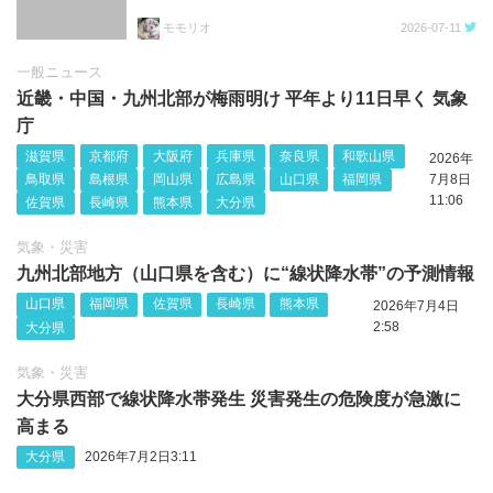
モモリオ
2026-07-11
一般ニュース
近畿・中国・九州北部が梅雨明け 平年より11日早く 気象
庁
滋賀県
京都府
大阪府
兵庫県
奈良県
和歌山県
2026年
鳥取県
島根県
岡山県
広島県
山口県
福岡県
7月8日
11:06
佐賀県
長崎県
熊本県
大分県
気象・災害
九州北部地方（山口県を含む）に“線状降水帯”の予測情報
山口県
福岡県
佐賀県
長崎県
熊本県
2026年7月4日
2:58
大分県
気象・災害
大分県西部で線状降水帯発生 災害発生の危険度が急激に
高まる
大分県
2026年7月2日3:11