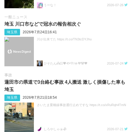
うーな！
2026-07-26
一般ニュース
埼玉 川口市などで冠水の報告相次ぐ
埼玉県
2026年7月24日16:41
川が出来てた https://t.co/TN3tcDYJhu
ひそたん👼🏻💖🐟️💛/🍚💙🐼🧡
2026-07-24
事故
蓮田市の県道で3台絡む事故 4人搬送 激しく損傷した車も
埼玉
埼玉県
2026年7月21日18:54
さいたま栗橋線事故通行止めですな https://t.co/xRuRqh4TmN
しろやしゃ🍙🥀
2026-07-21