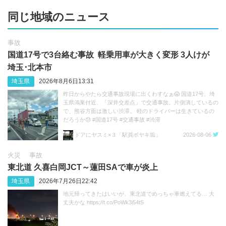
同じ地域のニュース
事故
国道17号で3台絡む事故 軽乗用車が大きく変形 3人けが
埼玉･北本市
埼玉県
2026年8月6日13:31
昨日からやたら交通事故現場に出くわすなぁ😱 国道17号、埼
玉県鴻巣付近、「深井交差点」で交通事故。片側潰しているの
で、熊谷方面は激しい渋滞。 軽のドライバーは生きているの
だろうか😓 #国道17号 #交通事故 #渋滞
https://t.co/sGeXdbCMfk
ドアにヤスミ×３「駅員ボヤキ垢」
2026-08-06
火災
事故
東北道 久喜白岡JCT～蓮田SAで車が炎上
埼玉県
2026年7月26日22:42
地元帰ってきたはいいが、東北道でめっちゃ車燃えてる… 大
丈夫かな https://t.co/PoWk3i54tS