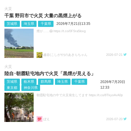
火災
千葉 野田市で火災 大量の黒煙上がる
茨城県
埼玉県
千葉県
2026年7月21日13:35
煙が……😱 https://t.co/0FSra5loxg
越谷(こしがや)のあきらちゃん
2026-07-21
火災
陸自･朝霞駐屯地内で火災「黒煙が見える」
茨城県
栃木県
群馬県
埼玉県
千葉県
2026年7月20日
12:33
東京都
神奈川県
朝霞駐屯地の中で火災発生してます https://t.co/8Tkyo4vA0p
ぼえ
2026-07-20