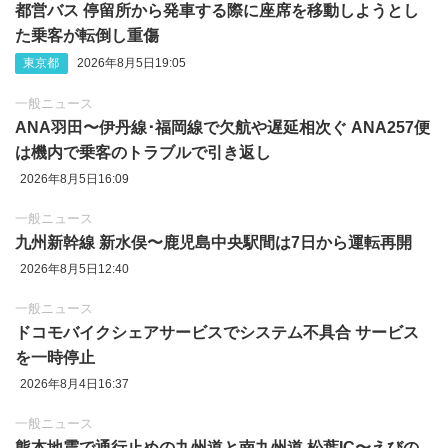
都営バス 停留所から発車する際に座席を移動しようとし
た乗客が転倒し重傷
東京都
2026年8月5日19:05
一般ニュース
ANA羽田〜伊丹線･福岡線で欠航や遅延相次ぐ ANA257便
は機内で乗客のトラブルで引き返し
2026年8月5日16:09
一般ニュース
九州新幹線 新水俣〜鹿児島中央駅間は7日から運転再開
2026年8月5日12:40
一般ニュース
ドコモバイクシェアサービスでシステム不具合 サービス
を一時停止
2026年8月4日16:37
一般ニュース
熊本地震で通行止めの九州道と南九州道 松葉IC〜えびの