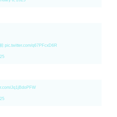
前
pic.twitter.com/q67PFcxD6R
025
ter.com/Jq1jBdoPFW
025