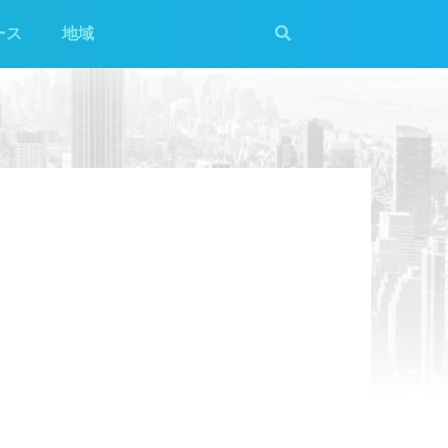
ース
地域