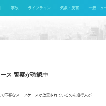
件
事故
ライフライン
気象・災害
一般ニュ
ース 警察が確認中
路上で不審なスーツケースが放置されているのを通行人が