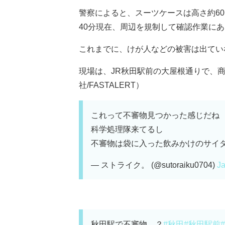
警察によると、スーツケースは高さ約60
40分現在、周辺を規制して確認作業に
これまでに、けが人などの被害は出てい
現場は、JR秋田駅前の大屋根通りで、
社/FASTALERT）
これって不審物見つかった感じだね
科学処理隊来てるし
不審物は袋に入った飲みかけのサイダ
— ストライク。 (@sutoraiku0704)
Ja
秋田駅で不審物…？
#秋田
#秋田駅前