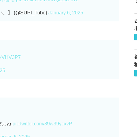
】 (@SUPI_Tube)
January 6, 2025
gSkVHV3P7
025
だよね
pic.twitter.com/89w39ycxvP
nuary 6, 2025