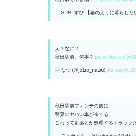
— SUPI-すぴ-【猫のように暮らしたい。
え？なに？
秋田駅前、何事？
pic.twitter.com/y
— なつ (@jo1ro_natsu)
January 6, 2
秋田駅前フォンテの前に
警察のヤバい車が来てる
これって劇薬とか処理するトラック
— ストライク。 (@sutoraiku0704)
Ja