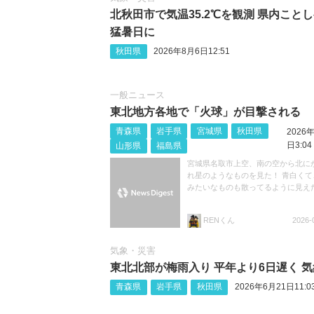
北秋田市で気温35.2℃を観測 県内こと
猛暑日に
秋田県
2026年8月6日12:51
一般ニュース
東北地方各地で「火球」が目撃される
青森県
岩手県
宮城県
秋田県
2026
日3:04
山形県
福島県
宮城県名取市上空、南の空から北に
れ星のようなものを見た！ 青白くて
みたいなものも散ってるように見え
RENくん
2026-
気象・災害
東北北部が梅雨入り 平年より6日遅く 
青森県
岩手県
秋田県
2026年6月21日11:0