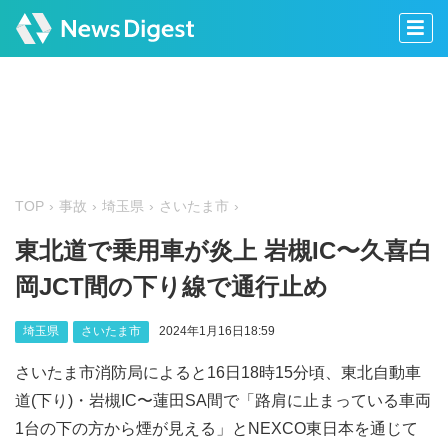
TOP
事故
埼玉県
さいたま市
東北道で乗用車が炎上 岩槻IC〜久喜白
岡JCT間の下り線で通行止め
埼玉県
さいたま市
2024年1月16日18:59
さいたま市消防局によると16日18時15分頃、東北自動車
道(下り)・岩槻IC〜蓮田SA間で「路肩に止まっている車両
1台の下の方から煙が見える」とNEXCO東日本を通じて