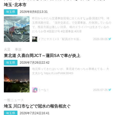
埼玉･北本市
埼玉県
2026年8月6日13:31
昨日からやたら交通事故現場に出くわすなぁ😱 国道17号、埼
玉県鴻巣付近、「深井交差点」で交通事故。片側潰しているの
で、熊谷方面は激しい渋滞。 軽のドライバーは生きているの
だろうか😓 #国道17号 #交通事故 #渋滞
https://t.co/sGeXdbCMfk
ドアにヤスミ×３「駅員ボヤキ垢」
2026-08-06
火災
事故
東北道 久喜白岡JCT～蓮田SAで車が炎上
埼玉県
2026年7月26日22:42
地元帰ってきたはいいが、東北道でめっちゃ車燃えてる… 大
丈夫かな https://t.co/PoWk3i54tS
うーな！
2026-07-26
一般ニュース
埼玉 川口市などで冠水の報告相次ぐ
埼玉県
2026年7月24日16:41