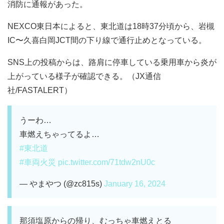
消防に通報があった。
NEXCO東日本によると、東北道は18時37分頃から、岩槻
IC〜久喜白岡JCT間の下り線で通行止めとなっている。
SNS上の投稿からは、路肩に停車している乗用車から炎が
上がっている様子が確認できる。（JX通信
社/FASTALERT）
うーわ…
車燃えちゃってるよ…
#東北道
#車両火災
pic.twitter.com/71tdw2nU0c
— やまやつ (@zc815s)
January 16, 2024
那須塩原からの帰り、むっちゃ車燃えとる