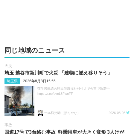
同じ地域のニュース
火災
埼玉 越谷市新川町で火災 「建物に燃え移りそう」
埼玉県
2026年8月8日15:56
蒲生岩槻線の県民健康福祉村付近で火事で渋滞中
https://t.co/cvnL8FwnFF
一本柳光唏（ぽんやな）
2026-08-08
事故
国道17号で3台絡む事故 軽乗用車が大きく変形 3人けが