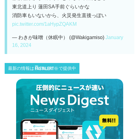
東北道上り 蓮田SA手前ぐらいかな
消防車もいないから、火災発生直後っぽい
pic.twitter.com/1aHypZQAKM
— わきが味噌（休眠中） (@Wakigamiso)
January
16, 2024
最新の情報は
で提供中