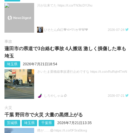
川が出来てた https://t.co/TN3tcDYJhu
ひそたん👼🏻💖🐟️💛/🍚💙🐼🧡
2026-07-24
事故
蓮田市の県道で3台絡む事故 4人搬送 激しく損傷した車も
埼玉
埼玉県
2026年7月21日18:54
さいたま栗橋線事故通行止めですな https://t.co/xRuRqh4TmN
しろやしゃ🍙🥀
2026-07-21
火災
千葉 野田市で火災 大量の黒煙上がる
茨城県
埼玉県
千葉県
2026年7月21日13:35
煙が……😱 https://t.co/0FSra5loxg