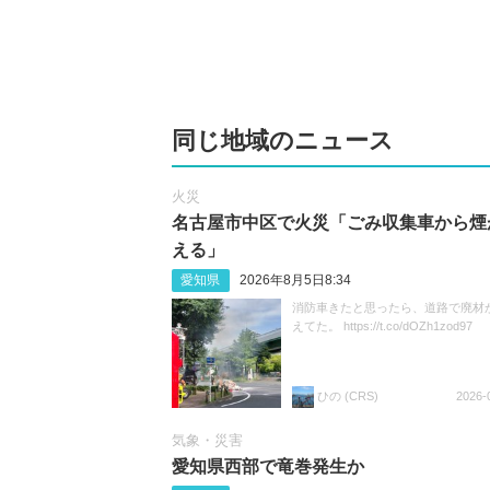
同じ地域のニュース
火災
名古屋市中区で火災「ごみ収集車から煙
える」
愛知県
2026年8月5日8:34
消防車きたと思ったら、道路で廃材
えてた。 https://t.co/dOZh1zod97
ひの (CRS)
2026-
気象・災害
愛知県西部で竜巻発生か