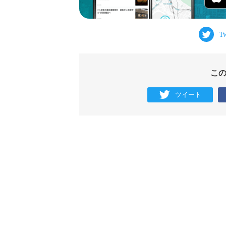
こ
ツイート