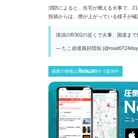
消防によると、住宅が燃える火事で、21
投稿からは、煙が上がっている様子が確認で
清須のR302の近くで火事、国道ま
— たこ@道路好団垢 (@road0724day
最新の情報は
で提供中