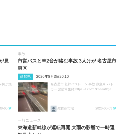
事故
が見
市営バスと車2台が絡む事故 3人けが 名古屋市
東区
愛知県
2026年8月3日20:10
か何か燃
名古屋市 基幹バスレーン 事故 救急車 パト
カー 消防車集結 https://t.co/m7knaaa8Qa
08-05
雑賀孫市場
2026-08-03
一般ニュース
東海道新幹線が運転再開 大雨の影響で一時運