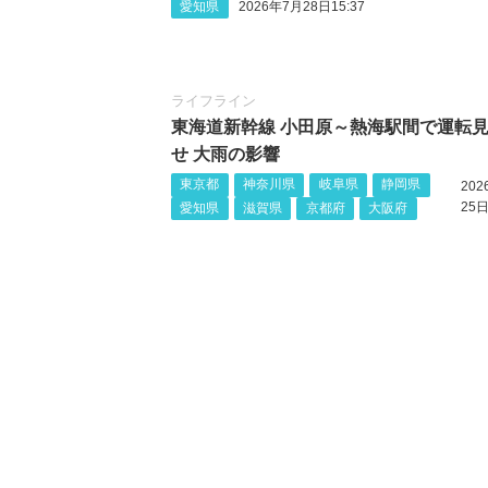
愛知県
2026年7月28日15:37
ライフライン
東海道新幹線 小田原～熱海駅間で運転
せ 大雨の影響
東京都
神奈川県
岐阜県
静岡県
20
25日
愛知県
滋賀県
京都府
大阪府