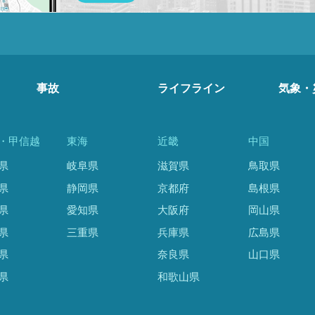
事故
ライフライン
気象・
・甲信越
東海
近畿
中国
県
岐阜県
滋賀県
鳥取県
県
静岡県
京都府
島根県
県
愛知県
大阪府
岡山県
県
三重県
兵庫県
広島県
県
奈良県
山口県
県
和歌山県