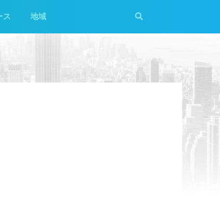
ース
地域