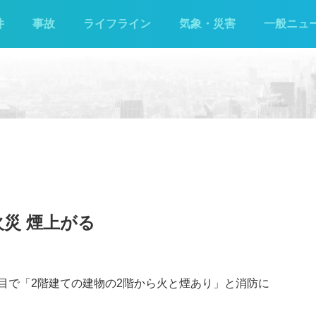
件
事故
ライフライン
気象・災害
一般ニュ
火災 煙上がる
3丁目で「2階建ての建物の2階から火と煙あり」と消防に