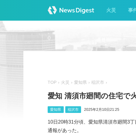
火災
事
TOP
火災
愛知県
稲沢市
愛知 清須市廻間の住宅で
愛知県
稲沢市
2025年2月10日21:25
10日20時31分頃、愛知県清須市廻間
通報があった。