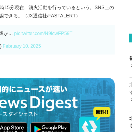
時15分現在、消火活動を行っているという。SNS上の
きる。（JX通信社/FASTALERT）
で煙が…
pic.twitter.com/N9lcwFP59T
)
February 10, 2025