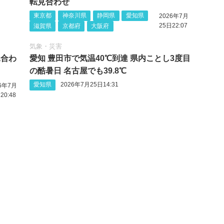
転見合わせ
東京都
神奈川県
静岡県
愛知県
2026年7月
25日22:07
滋賀県
京都府
大阪府
気象・災害
見合わ
愛知 豊田市で気温40℃到達 県内ことし3度目
の酷暑日 名古屋でも39.8℃
愛知県
2026年7月25日14:31
26年7月
20:48