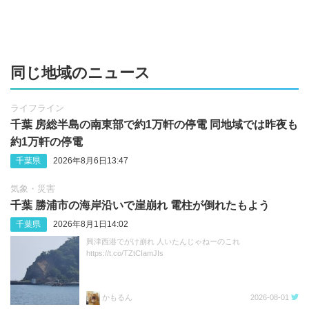
同じ地域のニュース
ライフライン
千葉 房総半島の南東部で約1万軒の停電 同地域では昨夜も
約1万軒の停電
千葉県
2026年8月6日13:47
気象・災害
千葉 勝浦市の海岸沿いで崖崩れ 電柱が倒れたもよう
千葉県
2026年8月1日14:02
興津西港でがけ崩れ 人いたんじゃねーのこれ
https://t.co/TZtCIamJIs
かもるん
2026-08-01