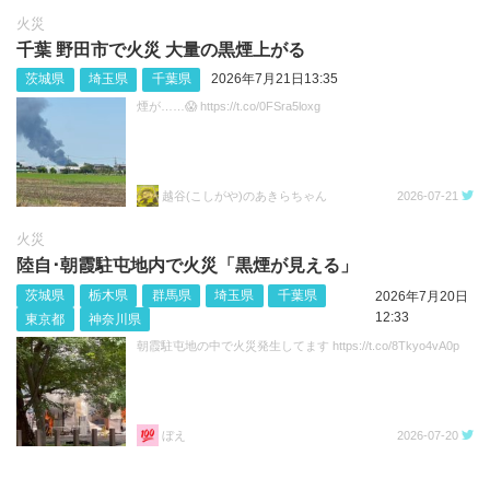
火災
千葉 野田市で火災 大量の黒煙上がる
茨城県
埼玉県
千葉県
2026年7月21日13:35
煙が……😱 https://t.co/0FSra5loxg
越谷(こしがや)のあきらちゃん
2026-07-21
火災
陸自･朝霞駐屯地内で火災「黒煙が見える」
茨城県
栃木県
群馬県
埼玉県
千葉県
2026年7月20日
12:33
東京都
神奈川県
朝霞駐屯地の中で火災発生してます https://t.co/8Tkyo4vA0p
ぼえ
2026-07-20