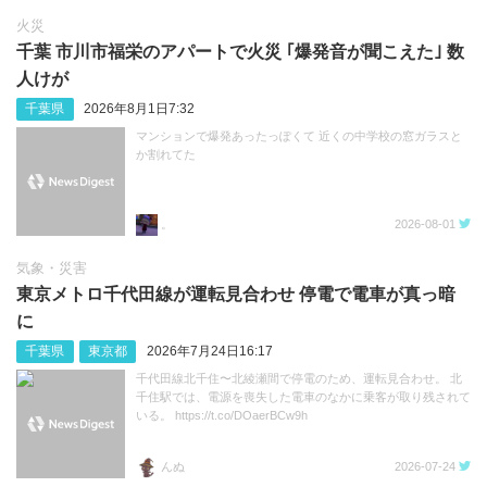
火災
千葉 市川市福栄のアパートで火災 ｢爆発音が聞こえた｣ 数
人けが
千葉県
2026年8月1日7:32
マンションで爆発あったっぽくて 近くの中学校の窓ガラスと
か割れてた
。
2026-08-01
気象・災害
東京メトロ千代田線が運転見合わせ 停電で電車が真っ暗
に
千葉県
東京都
2026年7月24日16:17
千代田線北千住〜北綾瀬間で停電のため、運転見合わせ。 北
千住駅では、電源を喪失した電車のなかに乗客が取り残されて
いる。 https://t.co/DOaerBCw9h
んぬ
2026-07-24