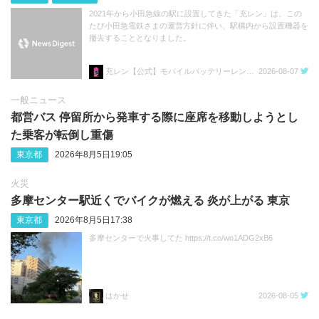
2021年から小田急線の駅に設置してきた「充レン」は、この
たび小田急電鉄さまの運営方針に伴い、駅構内から設置機器を
撤去することとなりました。
充レン【公式】モバイルバッテリーレンタル
2026-08-07
一般ニュース
都営バス 停留所から発車する際に座席を移動しようとし
た乗客が転倒し重傷
東京都
2026年8月5日19:05
火災
多摩センター駅近くでバイクが燃える 炎が上がる 東京
東京都
2026年8月5日17:38
多摩センターで火事してた https://t.co/wo1ADG2xB6
はかせ
2026-08-05