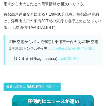
用車から出火したとの目撃情報が相次いでいる。
首都高速道路などによると19時30分現在、首都高湾岸線
は、浮島出入口〜東海JCT間の東行で通行止めとなってい
る。（JX通信社/FASTALERT）
羽田空港からバスで帰宅中乗用車一台火災#羽田空港
#空港北トンネル#火災
pic.twitter.com/eGKiYdINb8
— はぐまま (@hagumamaa)
April 29, 2025
最新の情報は
で提供中