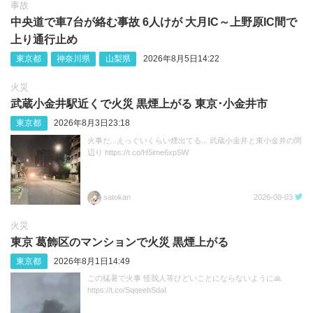
事故
中央道で車7台が絡む事故 6人けが 大月IC～上野原IC間で
上り通行止め
東京都
神奈川県
山梨県
2026年8月5日14:22
火災
武蔵小金井駅近くで火災 黒煙上がる 東京･小金井市
東京都
2026年8月3日23:18
火事だ...えっぐいくらい煙出てる... 武蔵小金井と東小金井の間
辺り https://t.co/H5ime6xpSW
satokan
2026-08-03
火災
東京 葛飾区のマンションで火災 黒煙上がる
東京都
2026年8月1日14:49
この猛暑で火事 怪我人等ひどいことにならないように🙏
https://t.co/SqqeebSdaI