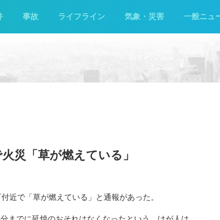
件
事故
ライフライン
気象・災害
一般ニュ
で火災「草が燃えている」
敷町付近で「草が燃えている」と通報があった。
35分までに延焼のおそれはなくなったという。けが人は