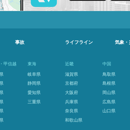
事故
ライフライン
気象・
・甲信越
東海
近畿
中国
県
岐阜県
滋賀県
鳥取県
県
静岡県
京都府
島根県
県
愛知県
大阪府
岡山県
県
三重県
兵庫県
広島県
県
奈良県
山口県
県
和歌山県