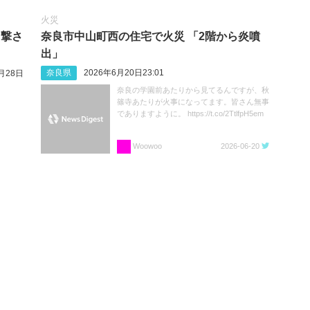
火災
目撃さ
奈良市中山町西の住宅で火災 「2階から炎噴
出」
奈良県
2026年6月20日23:01
月28日
奈良の学園前あたりから見てるんですが、秋
篠寺あたりが火事になってます。皆さん無事
でありますように。 https://t.co/2TtlfpH5em
Woowoo
2026-06-20