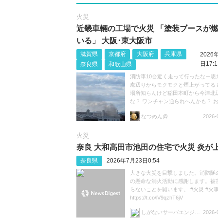
火災
近畿車輛の工場で火災 「塗装ブースが
いる」 大阪･東大阪市
滋賀県
京都府
大阪府
兵庫県
2026
日17:1
奈良県
和歌山県
消防車10台近く走って行ったなー思
庵辺りからモクモクと煙上がってる 
場所知らんけど稲田本町から今津北
な？ ワンチャン通られへんかも？ 
けて https://t.co/niJRZWbsHH
なつめん@
2026-
火災
奈良 大和高田市池田の住宅で火災 炎が
奈良県
2026年7月23日0:54
大きな火災を目撃しました。消防隊
の懸命な消火活動に感謝します。被
らないことを願います。 #火災 #火事
https://t.co/lV9qzhT6jV
しがないサーバエンジニア
2026-