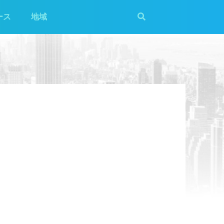
ース
地域