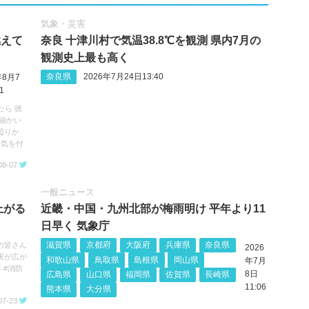
気象・災害
燃えて
奈良 十津川村で気温38.8℃を観測 県内7月の
観測史上最も高く
奈良県
2026年7月24日13:40
年8月7
1
たら 徳
細かい
辺りか
お気を付
08-07
一般ニュース
上がる
近畿・中国・九州北部が梅雨明け 平年より11
日早く 気象庁
滋賀県
京都府
大阪府
兵庫県
奈良県
の皆さん
2026
害が広が
和歌山県
鳥取県
島根県
岡山県
年7月
 #消防
8日
広島県
山口県
福岡県
佐賀県
長崎県
11:06
熊本県
大分県
07-23