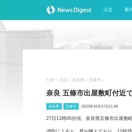
火災
事
TOP
火災
奈良県
五條市
奈良 五條市出屋敷町付近
奈良県
五條市
2023年10月27日11:49
27日11時05分頃、奈良県五條市出屋
消防によると、草が燃えており、11時