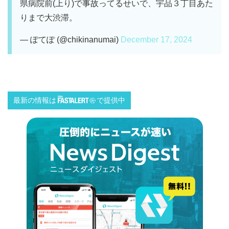
県病院前(上り)で事故ってるせいで、宇品３丁目あた
りまで大渋滞。
— ぽてぽ (@chikinanumai)
December 17, 2024
最新の情報は
で提供中