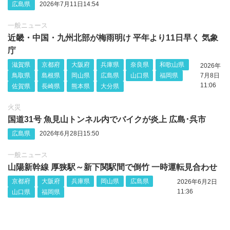
広島県
2026年7月11日14:54
一般ニュース
近畿・中国・九州北部が梅雨明け 平年より11日早く 気象
庁
滋賀県
京都府
大阪府
兵庫県
奈良県
和歌山県
2026年
鳥取県
島根県
岡山県
広島県
山口県
福岡県
7月8日
11:06
佐賀県
長崎県
熊本県
大分県
火災
国道31号 魚見山トンネル内でバイクが炎上 広島･呉市
広島県
2026年6月28日15:50
一般ニュース
山陽新幹線 厚狭駅～新下関駅間で倒竹 一時運転見合わせ
京都府
大阪府
兵庫県
岡山県
広島県
2026年6月2日
11:36
山口県
福岡県