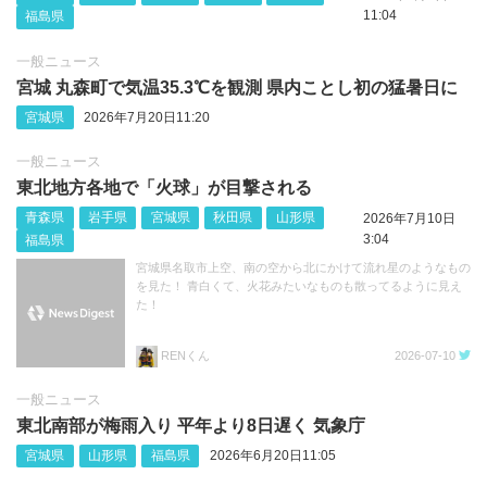
11:04
福島県
一般ニュース
宮城 丸森町で気温35.3℃を観測 県内ことし初の猛暑日に
宮城県
2026年7月20日11:20
一般ニュース
東北地方各地で「火球」が目撃される
青森県
岩手県
宮城県
秋田県
山形県
2026年7月10日
3:04
福島県
宮城県名取市上空、南の空から北にかけて流れ星のようなもの
を見た！ 青白くて、火花みたいなものも散ってるように見え
た！
RENくん
2026-07-10
一般ニュース
東北南部が梅雨入り 平年より8日遅く 気象庁
宮城県
山形県
福島県
2026年6月20日11:05