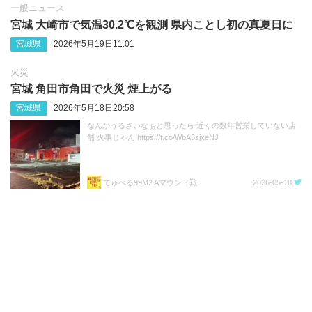
一般ニュース
宮城 大崎市で気温30.2℃を観測 県内ことし初の真夏日に
宮城県
2026年5月19日11:01
火災
宮城 角田市角田で火災 煙上がる
宮城県
2026年5月18日20:58
なんかうるさいなぁと思ったら 近くの数年営業していない店
舗 火事じゃん https://t.co/WbA3sjxeNJ
でゅべる99M2 Aマウント㌠
2026-05-18