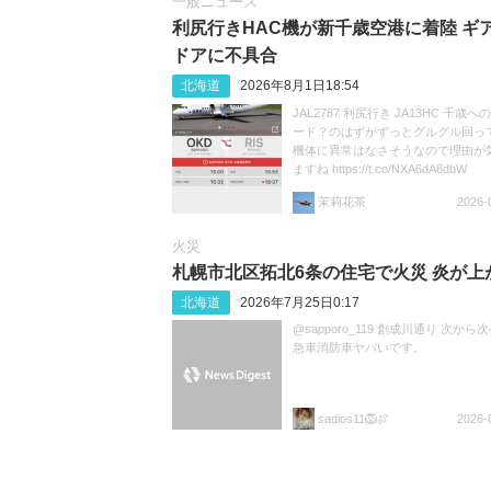
一般ニュース
利尻行きHAC機が新千歳空港に着陸 ギ
ドアに不具合
北海道
2026年8月1日18:54
JAL2787 利尻行き JA13HC 千歳
ード？のはずがずっとグルグル回ってま
機体に異常はなさそうなので理由が
ますね https://t.co/NXA6dA8dbW
茉莉花茶
2026-
火災
札幌市北区拓北6条の住宅で火災 炎が上
北海道
2026年7月25日0:17
@sapporo_119 創成川通り 次から
急車消防車ヤバいです。
sadios11🦁🍖
2026-