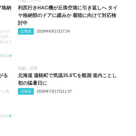
一般ニュース
ア格納
利尻行きHAC機が丘珠空港に引き返しへ タイ
ヤ格納部のドアに緩みか 着陸に向けて対応検
討中
北海道
2026年8月1日17:24
へのダイバ
す...
気になり
08-01
気象・災害
がる
北海道 遠軽町で気温35.6℃を観測 道内ことし
初の猛暑日に
北海道
2026年7月17日11:37
次へと救
07-24