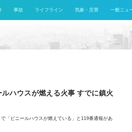
件
事故
ライフライン
気象・災害
一般ニュ
ールハウスが燃える火事 すでに鎮火
丁目で「ビニールハウスが燃えている」と119番通報があ