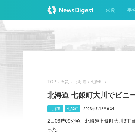
火災
事
TOP
火災
北海道
七飯町
北海道 七飯町大川でビニ
北海道
七飯町
2023年7月2日6:34
2日06時09分頃、北海道七飯町大川3
った。