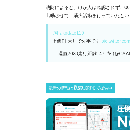
消防によると、けが人は確認されず、06
出動させて、消火活動を行っていたという。
@hakodate119
七飯町 大川で火事です
pic.twitter.
— 巡航2023走行距離1471㌔ (@CAA
最新の情報は
で提供中