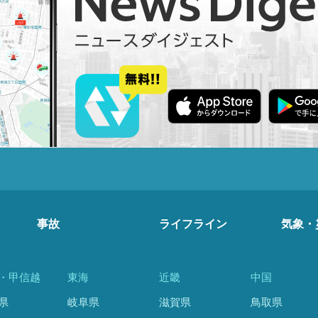
事故
ライフライン
気象・
・甲信越
東海
近畿
中国
県
岐阜県
滋賀県
鳥取県