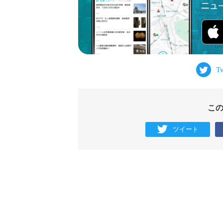
こ
ツイート