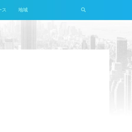
ース
地域