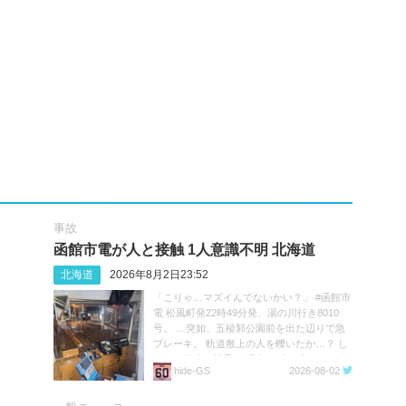
事故
函館市電が人と接触 1人意識不明 北海道
北海道
2026年8月2日23:52
「こりゃ…マズイんでないかい？」 #函館市
電 松風町発22時49分発、湯の川行き8010
号。 …突如、五稜郭公園前を出た辺りで急
ブレーキ。 軌道敷上の人を轢いたか…？ し
ばらく停車の様子。 現在23時20分。
hide‐GS
2026-08-02
https://t.co/05MHqV1wVQ