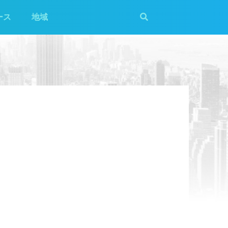
ース
地域