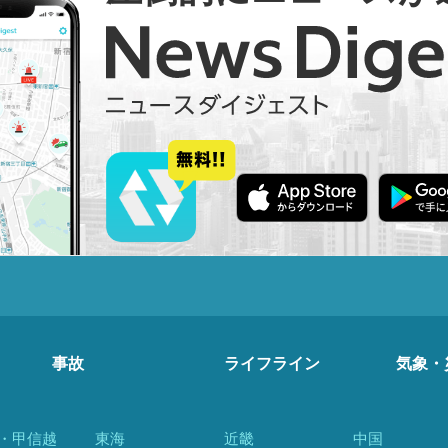
事故
ライフライン
気象・
・甲信越
東海
近畿
中国