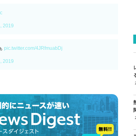
lc
, 2019
ぁ
pic.twitter.com/4JRfmuabDj
, 2019