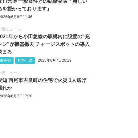
及川光博 一般女性との結婚発表「新しい
命を授かっております」
2026年8月8日11:46
一般ニュース
2021年から小田急線の駅構内に設置の"充
レン"が機器撤去 チャージスポットの導入
決まる
東京都
神奈川県
2026年8月7日20:29
一般ニュース
愛知 西尾市吉良町の住宅で火災 1人逃げ
遅れか
2026年8月7日17:20