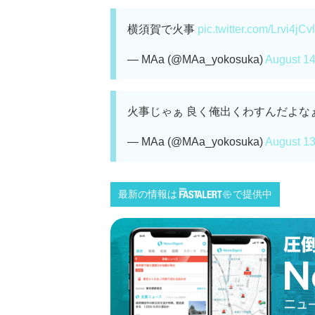
横須賀で火事
pic.twitter.com/Lrvi4jCv
— MAa (@MAa_yokosuka)
August 14
火事じゃぁ 良く俺出くわすんだよな
— MAa (@MAa_yokosuka)
August 13
最新の情報は
で提供中