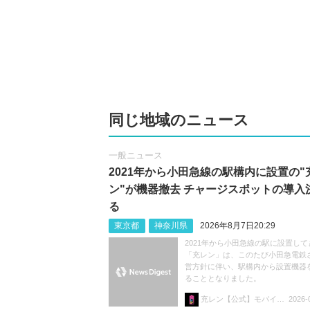
同じ地域のニュース
一般ニュース
2021年から小田急線の駅構内に設置の"
ン"が機器撤去 チャージスポットの導入
る
東京都
神奈川県
2026年8月7日20:29
2021年から小田急線の駅に設置して
「充レン」は、このたび小田急電鉄
営方針に伴い、駅構内から設置機器
ることとなりました。
充レン【公式】モバイルバッテリーレンタル
2026-