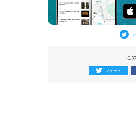
こ
ツイート