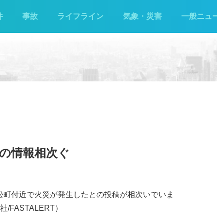
件
事故
ライフライン
気象・災害
一般ニュ
の情報相次ぐ
市若松町付近で火災が発生したとの投稿が相次いでいま
FASTALERT）