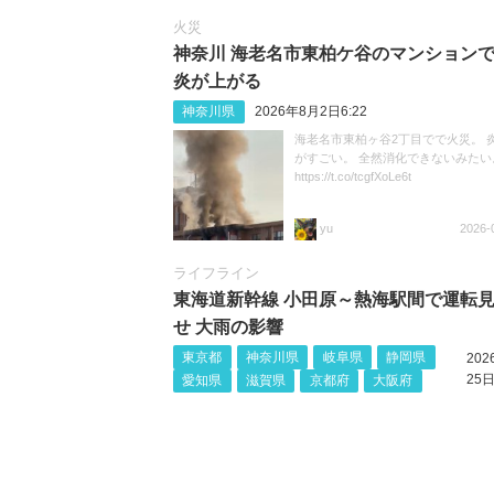
火災
神奈川 海老名市東柏ケ谷のマンション
炎が上がる
神奈川県
2026年8月2日6:22
海老名市東柏ヶ谷2丁目でで火災。 
がすごい。 全然消化できないみたい
https://t.co/tcgfXoLe6t
yu
2026-
ライフライン
東海道新幹線 小田原～熱海駅間で運転
せ 大雨の影響
東京都
神奈川県
岐阜県
静岡県
20
25日
愛知県
滋賀県
京都府
大阪府