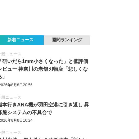
新着ニュース
週間ランキング
一般ニュース
「研いだら1mm小さくなった」と低評価
レビュー 神奈川の老舗刃物店「悲しくな
る」
2026年8月8日20:56
一般ニュース
熊本行きANA機が羽田空港に引き返し 昇
降舵システムの不具合で
2026年8月8日16:24
一般ニュース