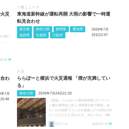
一般ニュース
で火災
東海道新幹線が運転再開 大雨の影響で一時運
転見合わせ
東京都
神奈川県
静岡県
愛知県
2026年7月
25日22:07
滋賀県
京都府
大阪府
炎の勢い
。。。
08-02
火災
見合わ
ららぽーと横浜で火災通報 「煙が充満してい
る」
神奈川県
2026年7月24日21:20
26年7月
20:48
［速報］ ららぽーと横浜映画館 ポップコー
ン機が物理的に炎上 消防隊出動で騒然。🔥
ちいかわ効果でコンセが鬼滅ぶりの長蛇の列
だったからだと思われる。 #ちいかわ #映
画ちいかわ https://t.co/HK2ivZFE2B
OTLです。
2026-07-24