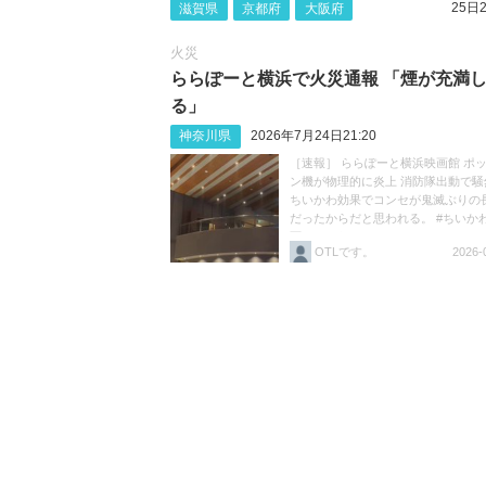
25日2
滋賀県
京都府
大阪府
火災
ららぽーと横浜で火災通報 「煙が充満
る」
神奈川県
2026年7月24日21:20
［速報］ ららぽーと横浜映画館 ポ
ン機が物理的に炎上 消防隊出動で騒
ちいかわ効果でコンセが鬼滅ぶりの
だったからだと思われる。 #ちいか
画ちいかわ https://t.co/HK2ivZFE2B
OTLです。
2026-