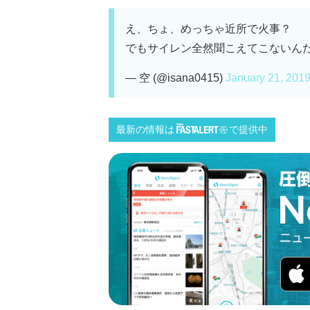
え、ちょ、めっちゃ近所で火事？
でもサイレン全然聞こえてこないん
— 空 (@isana0415)
January 21, 201
最新の情報は
で提供中