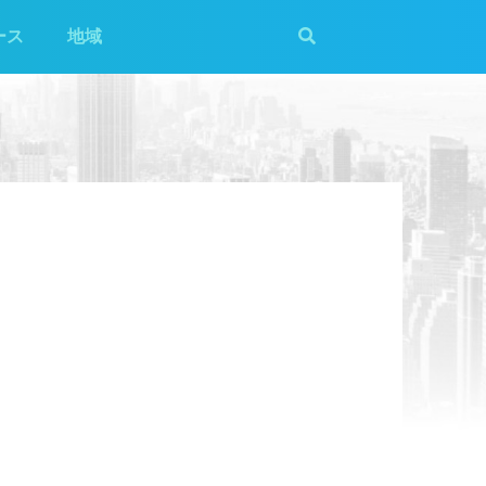
ース
地域