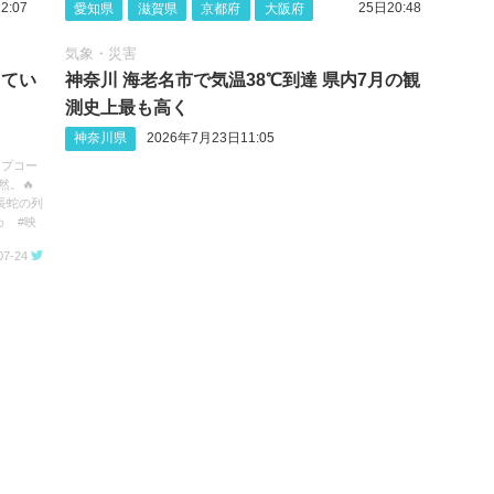
2:07
25日20:48
愛知県
滋賀県
京都府
大阪府
気象・災害
してい
神奈川 海老名市で気温38℃到達 県内7月の観
測史上最も高く
神奈川県
2026年7月23日11:05
ップコー
然。🔥
長蛇の列
わ #映
07-24