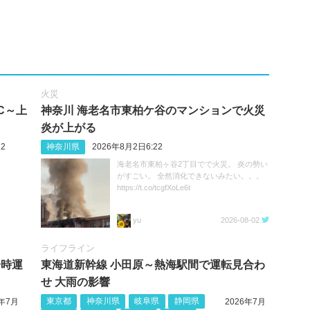
火災
C～上
神奈川 海老名市東柏ケ谷のマンションで火災
炎が上がる
2
神奈川県
2026年8月2日6:22
海老名市東柏ヶ谷2丁目でで火災。 炎の勢い
がすごい。 全然消化できないみたい。。。
https://t.co/tcgfXoLe6t
yu
2026-08-02
ライフライン
一時運
東海道新幹線 小田原～熱海駅間で運転見合わ
せ 大雨の影響
東京都
神奈川県
岐阜県
静岡県
6年7月
2026年7月