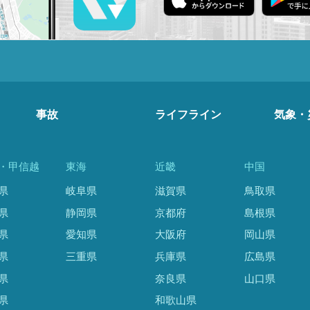
事故
ライフライン
気象・
・甲信越
東海
近畿
中国
県
岐阜県
滋賀県
鳥取県
県
静岡県
京都府
島根県
県
愛知県
大阪府
岡山県
県
三重県
兵庫県
広島県
県
奈良県
山口県
県
和歌山県