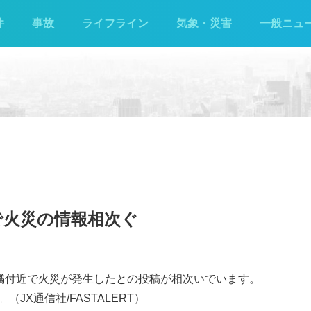
件
事故
ライフライン
気象・災害
一般ニュ
で火災の情報相次ぐ
鵠沼橘付近で火災が発生したとの投稿が相次いでいます。
JX通信社/FASTALERT）