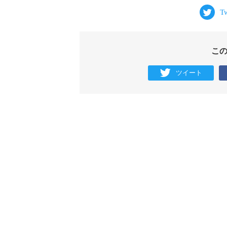
こ
ツイート