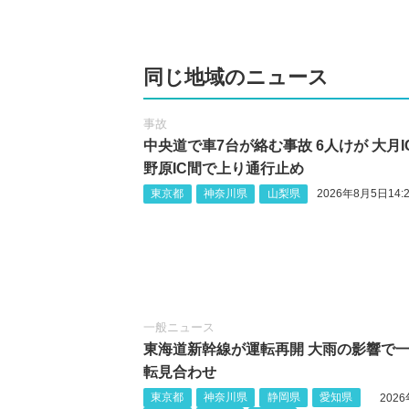
同じ地域のニュース
事故
中央道で車7台が絡む事故 6人けが 大月I
野原IC間で上り通行止め
東京都
神奈川県
山梨県
2026年8月5日14:2
一般ニュース
東海道新幹線が運転再開 大雨の影響で
転見合わせ
東京都
神奈川県
静岡県
愛知県
202