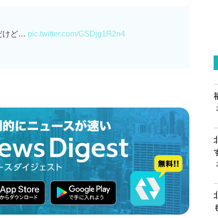
だけど…
pic.twitter.com/GSDjg1R2n4
9