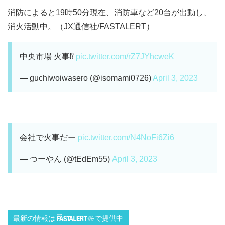
消防によると19時50分現在、消防車など20台が出動し、
消火活動中。（JX通信社/FASTALERT）
中央市場 火事⁉️
pic.twitter.com/rZ7JYhcweK
— guchiwoiwasero (@isomami0726)
April 3, 2023
会社で火事だー
pic.twitter.com/N4NoFi6Zi6
— つーやん (@tEdEm55)
April 3, 2023
最新の情報は
で提供中