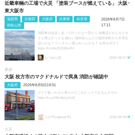
近畿車輛の工場で火災 「塗装ブースが燃えている」 大阪･
東大阪市
滋賀県
京都府
大阪府
兵庫県
奈良県
2026年8月7日
17:11
和歌山県
消防車10台近く走って行ったなー思たら 徳庵辺りからモクモ
クと煙上がってる 細かい場所知らんけど稲田本町から今津北
辺りかな？ ワンチャン通られへんかも？ お気を付けて
https://t.co/niJRZWbsHH
なつめん@
2026-08-07
事故
大阪 枚方市のマクドナルドで異臭 消防が確認中
大阪府
2026年8月6日19:01
マクド取ったから来たけどこれピックできるんやろか…
https://t.co/JMxSpLyUmE
らぴ🐰(rapisan🐰)
2026-08-06
火災