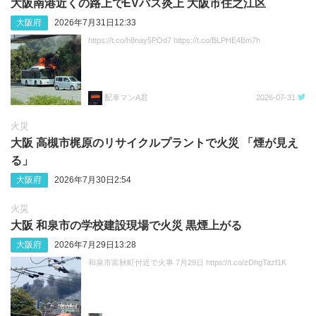
大阪南港近くの路上でEVバス炎上 大阪市住之江区
大阪府
2026年7月31日12:33
https://t.co/h8nay5POd7 https://t.co/BLPHE4Bm7h
配車マンA君
2026-07-31
火災
大阪 高槻市梶原のリサイクルプラントで火災 「煙が見え
る」
大阪府
2026年7月30日2:54
火災
大阪 和泉市の学校建設現場で火災 黒煙上がる
大阪府
2026年7月29日13:28
和泉市富秋町付近で火事 7月29日 https://t.co/zDhgTazf1K