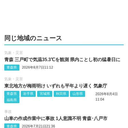
同じ地域のニュース
気象・災害
青森 三戸町で気温35.3℃を観測 県内ことし初の猛暑日に
青森県
2026年8月7日11:12
気象・災害
東北地方が梅雨明け いずれも平年より遅く 気象庁
青森県
岩手県
宮城県
秋田県
山形県
2026年8月4日
11:04
福島県
事故
山車の作成作業中に事故 1人意識不明 青森･八戸市
青森県
2026年7月21日21:36