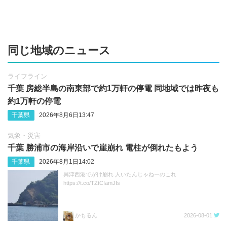
同じ地域のニュース
ライフライン
千葉 房総半島の南東部で約1万軒の停電 同地域では昨夜も
約1万軒の停電
千葉県
2026年8月6日13:47
気象・災害
千葉 勝浦市の海岸沿いで崖崩れ 電柱が倒れたもよう
千葉県
2026年8月1日14:02
興津西港でがけ崩れ 人いたんじゃねーのこれ
https://t.co/TZtCIamJIs
かもるん
2026-08-01