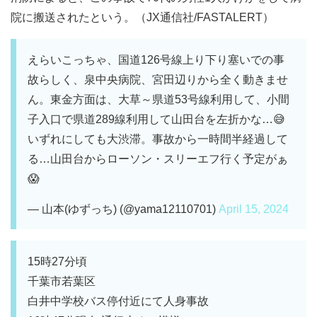
院に搬送されたという。（JX通信社/FASTALERT）
えらいこっちゃ、国道126号線上り下り塞いでの事
故らしく、泉中央病院、宮田辺りから全く動きませ
ん。東金方面は、大草～県道53号線利用して、小間
子入口で県道289線利用して山田台を左折かな…😅
いずれにしても大渋滞。事故から一時間半経過して
る…山田台からローソン・スリーエフ行く予定がぁ
😱
— 山本(ゆずっち) (@yama12110701)
April 15, 2024
15時27分頃
千葉市若葉区
白井中学校バス停付近にて人身事故