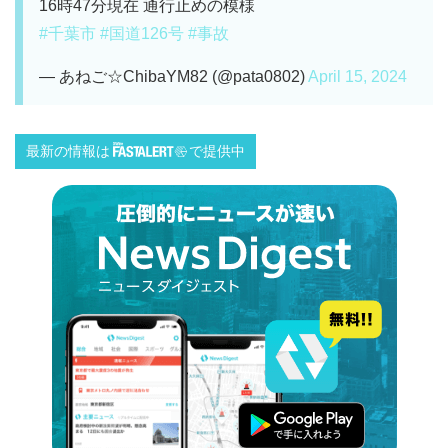
16時47分現在 通行止めの模様
#千葉市
#国道126号
#事故
— あねご☆ChibaYM82 (@pata0802)
April 15, 2024
最新の情報は
で提供中