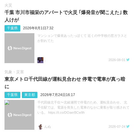
火災
千葉 市川市福栄のアパートで火災 ｢爆発音が聞こえた｣ 数
人けが
千葉県
2026年8月1日7:32
マンションで爆発あったっぽくて 近くの中学校の窓ガラスと
か割れてた
。
2026-08-01
気象・災害
東京メトロ千代田線が運転見合わせ 停電で電車が真っ暗
に
千葉県
東京都
2026年7月24日16:17
千代田線北千住〜北綾瀬間で停電のため、運転見合わせ。 北
千住駅では、電源を喪失した電車のなかに乗客が取り残されて
いる。 https://t.co/DOaerBCw9h
んぬ
2026-07-24