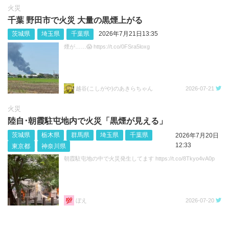
火災
千葉 野田市で火災 大量の黒煙上がる
茨城県
埼玉県
千葉県
2026年7月21日13:35
煙が……😱 https://t.co/0FSra5loxg
越谷(こしがや)のあきらちゃん
2026-07-21
火災
陸自･朝霞駐屯地内で火災「黒煙が見える」
茨城県
栃木県
群馬県
埼玉県
千葉県
2026年7月20日
12:33
東京都
神奈川県
朝霞駐屯地の中で火災発生してます https://t.co/8Tkyo4vA0p
ぼえ
2026-07-20