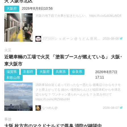
火 大阪市北区
大阪府
2026年8月8日10:56
大阪の地下鉄で火事が起きたらしい。 https://t.co/LdUikLAtG6
🇯🇵🇺🇦シ ョ ボ ー ン @ う ど ん 県 民💙💛
2026-08-08
火災
近畿車輛の工場で火災 「塗装ブースが燃えている」 大阪･
東大阪市
滋賀県
京都府
大阪府
兵庫県
奈良県
2026年8月7日
17:11
和歌山県
消防車10台近く走って行ったなー思たら 徳庵辺りからモクモ
クと煙上がってる 細かい場所知らんけど稲田本町から今津北
辺りかな？ ワンチャン通られへんかも？ お気を付けて
https://t.co/niJRZWbsHH
なつめん@
2026-08-07
事故
大阪 枚方市のマクドナルドで異臭 消防が確認中