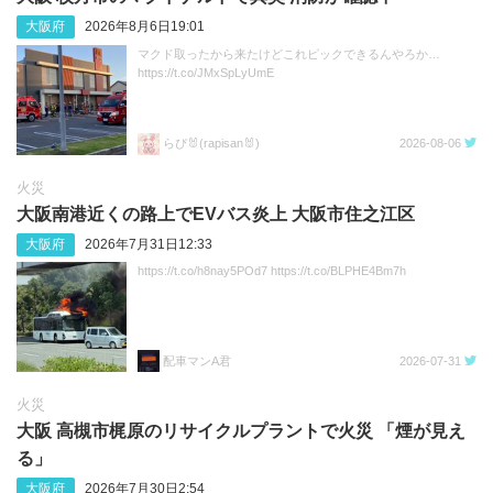
大阪府
2026年8月6日19:01
マクド取ったから来たけどこれピックできるんやろか…
https://t.co/JMxSpLyUmE
らぴ🐰(rapisan🐰)
2026-08-06
火災
大阪南港近くの路上でEVバス炎上 大阪市住之江区
大阪府
2026年7月31日12:33
https://t.co/h8nay5POd7 https://t.co/BLPHE4Bm7h
配車マンA君
2026-07-31
火災
大阪 高槻市梶原のリサイクルプラントで火災 「煙が見え
る」
大阪府
2026年7月30日2:54