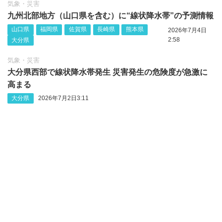
気象・災害
九州北部地方（山口県を含む）に“線状降水帯”の予測情報
山口県
福岡県
佐賀県
長崎県
熊本県
2026年7月4日
2:58
大分県
気象・災害
大分県西部で線状降水帯発生 災害発生の危険度が急激に
高まる
大分県
2026年7月2日3:11