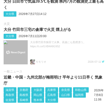
大分 日田市で気温39.5℃を観測 県内7月の観測史上最も高
く
大分県
2026年7月27日14:12
火災
大分 竹田市三宅の倉庫で火災 煙上がる
大分県
2026年7月11日20:00
大分県竹田市狭田で火事。高速にも黒煙漂う。
https://t.co/GXB4A9G9S2
モモリオ
2026-07-11
一般ニュース
近畿・中国・九州北部が梅雨明け 平年より11日早く 気象
庁
滋賀県
京都府
大阪府
兵庫県
奈良県
和歌山県
2026年
鳥取県
島根県
岡山県
広島県
山口県
福岡県
7月8日
11:06
佐賀県
長崎県
熊本県
大分県