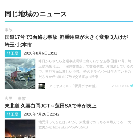
同じ地域のニュース
事故
国道17号で3台絡む事故 軽乗用車が大きく変形 3人けが
埼玉･北本市
埼玉県
2026年8月6日13:31
昨日からやたら交通事故現場に出くわすなぁ😱 国道17号、埼
玉県鴻巣付近、「深井交差点」で交通事故。片側潰しているの
で、熊谷方面は激しい渋滞。 軽のドライバーは生きているの
だろうか😓 #国道17号 #交通事故 #渋滞
https://t.co/sGeXdbCMfk
ドアにヤスミ×３「駅員ボヤキ垢」
2026-08-06
火災
事故
東北道 久喜白岡JCT～蓮田SAで車が炎上
埼玉県
2026年7月26日22:42
地元帰ってきたはいいが、東北道でめっちゃ車燃えてる… 大
丈夫かな https://t.co/PoWk3i54tS