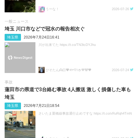
うーな！
2026-07-26
一般ニュース
埼玉 川口市などで冠水の報告相次ぐ
埼玉県
2026年7月24日16:41
川が出来てた https://t.co/TN3tcDYJhu
ひそたん👼🏻💖🐟️💛/🍚💙🐼🧡
2026-07-24
事故
蓮田市の県道で3台絡む事故 4人搬送 激しく損傷した車も
埼玉
埼玉県
2026年7月21日18:54
さいたま栗橋線事故通行止めですな https://t.co/xRuRqh4TmN