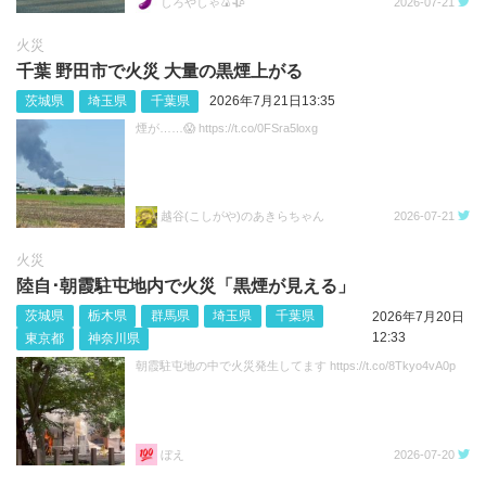
しろやしゃ🍙🥀
2026-07-21
火災
千葉 野田市で火災 大量の黒煙上がる
茨城県
埼玉県
千葉県
2026年7月21日13:35
煙が……😱 https://t.co/0FSra5loxg
越谷(こしがや)のあきらちゃん
2026-07-21
火災
陸自･朝霞駐屯地内で火災「黒煙が見える」
茨城県
栃木県
群馬県
埼玉県
千葉県
2026年7月20日
12:33
東京都
神奈川県
朝霞駐屯地の中で火災発生してます https://t.co/8Tkyo4vA0p
ぼえ
2026-07-20