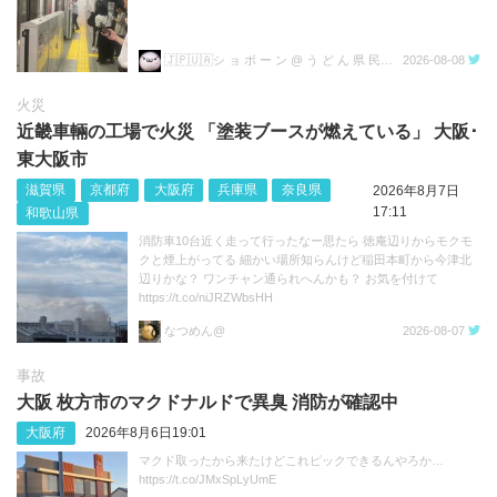
🇯🇵🇺🇦シ ョ ボ ー ン @ う ど ん 県 民💙💛
2026-08-08
火災
近畿車輛の工場で火災 「塗装ブースが燃えている」 大阪･
東大阪市
滋賀県
京都府
大阪府
兵庫県
奈良県
2026年8月7日
17:11
和歌山県
消防車10台近く走って行ったなー思たら 徳庵辺りからモクモ
クと煙上がってる 細かい場所知らんけど稲田本町から今津北
辺りかな？ ワンチャン通られへんかも？ お気を付けて
https://t.co/niJRZWbsHH
なつめん@
2026-08-07
事故
大阪 枚方市のマクドナルドで異臭 消防が確認中
大阪府
2026年8月6日19:01
マクド取ったから来たけどこれピックできるんやろか…
https://t.co/JMxSpLyUmE