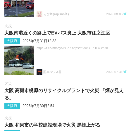
らぴ🐰(rapisan🐰)
2026-08-06
火災
大阪南港近くの路上でEVバス炎上 大阪市住之江区
大阪府
2026年7月31日12:33
https://t.co/h8nay5POd7 https://t.co/BLPHE4Bm7h
配車マンA君
2026-07-31
火災
大阪 高槻市梶原のリサイクルプラントで火災 「煙が見え
る」
大阪府
2026年7月30日2:54
火災
大阪 和泉市の学校建設現場で火災 黒煙上がる