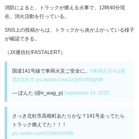
消防によると、トラックが燃える火事で、12時40分現
在、消火活動を行っている。
SNS上の投稿からは、トラックから炎が上がっている様子
が確認できる。
（JX通信社/FASTALERT）
国道141号線で車両火災ご安全に。
#車両火災
#山梨
県
#北杜市
pic.twitter.com/2zQWV8WghW
— ぽんた (@n_wag_p)
September 14, 2025
さっき北杜市高根町あたりかな？141号走ってたら
トラック燃えてた！！！
pic.twitter.com/SVj60Hz9Me