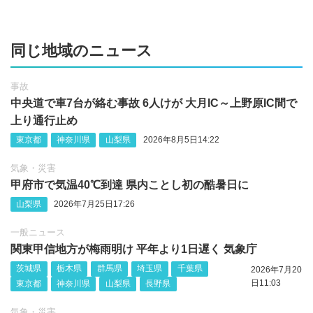
同じ地域のニュース
事故
中央道で車7台が絡む事故 6人けが 大月IC～上野原IC間で
上り通行止め
東京都
神奈川県
山梨県
2026年8月5日14:22
気象・災害
甲府市で気温40℃到達 県内ことし初の酷暑日に
山梨県
2026年7月25日17:26
一般ニュース
関東甲信地方が梅雨明け 平年より1日遅く 気象庁
茨城県
栃木県
群馬県
埼玉県
千葉県
2026年7月20
日11:03
東京都
神奈川県
山梨県
長野県
気象・災害