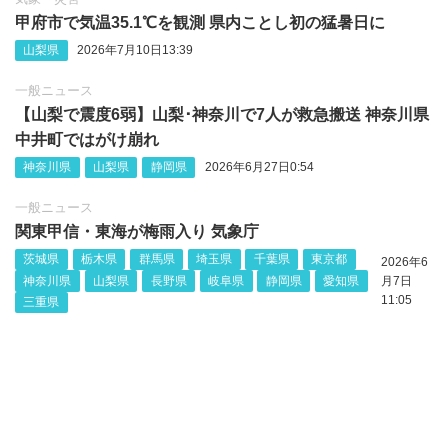
甲府市で気温35.1℃を観測 県内ことし初の猛暑日に
山梨県
2026年7月10日13:39
一般ニュース
【山梨で震度6弱】山梨‪･神奈川で7人が救急搬送 神奈川県
中井町ではがけ崩れ
神奈川県
山梨県
静岡県
2026年6月27日0:54
一般ニュース
関東甲信・東海が梅雨入り 気象庁
茨城県
栃木県
群馬県
埼玉県
千葉県
東京都
2026年6
神奈川県
山梨県
長野県
岐阜県
静岡県
愛知県
月7日
11:05
三重県