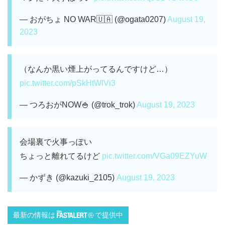
— おがちょ NO WAR🇺🇦 (@ogata0207)
August 19,
2023
（なんか黒い煙上がってるんですけど…）
pic.twitter.com/pSkHtWlVi3
— つろおがNOW🍚 (@trok_trok)
August 19, 2023
会場裏で火事っぽい
ちょっと離れてるけど
pic.twitter.com/VGa09EZYuW
— かずき (@kazuki_2105)
August 19, 2023
最新の情報は
で提供中