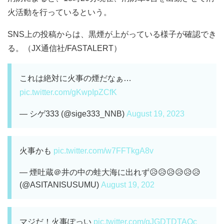
火活動を行っているという。
SNS上の投稿からは、黒煙が上がっている様子が確認でき
る。（JX通信社/FASTALERT）
これは絶対に火事の煙だなぁ…
pic.twitter.com/gKwpIpZCfK
— シゲ333 (@sige333_NNB)
August 19, 2023
火事かも
pic.twitter.com/w7FFTkgA8v
— 煙吐蔵＠井の中の蛙大海に出れず😥😥😥😥😥😥
(@ASITANISUSUMU)
August 19, 202
マジだ！火事ぽっい
pic.twitter.com/qJGDTDTAOc