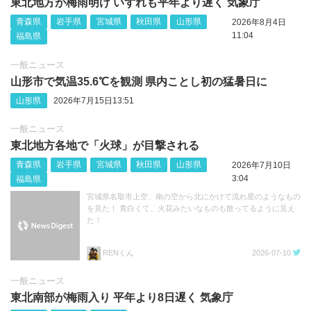
東北地方が梅雨明け いずれも平年より遅く 気象庁
青森県
岩手県
宮城県
秋田県
山形県
2026年8月4日
11:04
福島県
一般ニュース
山形市で気温35.6℃を観測 県内ことし初の猛暑日に
山形県
2026年7月15日13:51
一般ニュース
東北地方各地で「火球」が目撃される
青森県
岩手県
宮城県
秋田県
山形県
2026年7月10日
3:04
福島県
宮城県名取市上空、南の空から北にかけて流れ星のようなもの
を見た！ 青白くて、火花みたいなものも散ってるように見え
た！
RENくん
2026-07-10
一般ニュース
東北南部が梅雨入り 平年より8日遅く 気象庁