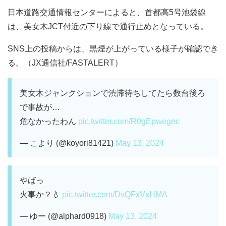
日本道路交通情報センターによると、首都高5号池袋線
は、美女木JCT付近の下り線で通行止めとなっている。
SNS上の投稿からは、黒煙が上がっている様子が確認でき
る。（JX通信社/FASTALERT）
美女木ジャンクションで渋滞待ちしてたら数台後ろ
で事故が…
危なかったわん
pic.twitter.com/R0gEpwegec
— こより (@koyori81421)
May 13, 2024
やばっ
火事か？💧
pic.twitter.com/DvQFxVxHMA
— ゆー (@alphard0918)
May 13, 2024