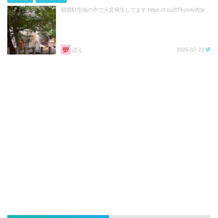
朝霞駐屯地の中で火災発生してます https://t.co/8Tkyo4vA0p
ぼえ
2026-07-20