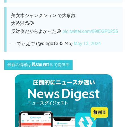
美女木ジャンクション で大事故
大渋滞🥲🥲
反対側だからよかった😩
pic.twitter.com/89fEGP0255
— でぃえご (@diego1383245)
May 13, 2024
最新の情報は
で提供中