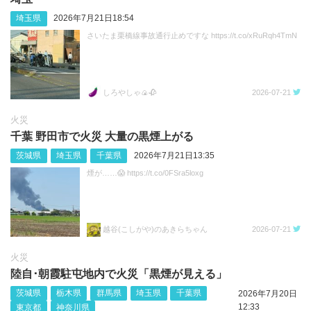
埼玉県
2026年7月21日18:54
さいたま栗橋線事故通行止めですな https://t.co/xRuRqh4TmN
しろやしゃ🍙🥀
2026-07-21
火災
千葉 野田市で火災 大量の黒煙上がる
茨城県
埼玉県
千葉県
2026年7月21日13:35
煙が……😱 https://t.co/0FSra5loxg
越谷(こしがや)のあきらちゃん
2026-07-21
火災
陸自･朝霞駐屯地内で火災「黒煙が見える」
茨城県
栃木県
群馬県
埼玉県
千葉県
2026年7月20日
12:33
東京都
神奈川県