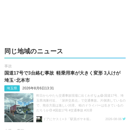
同じ地域のニュース
事故
国道17号で3台絡む事故 軽乗用車が大きく変形 3人けが
埼玉･北本市
埼玉県
2026年8月6日13:31
昨日からやたら交通事故現場に出くわすなぁ😱 国道17号、埼
玉県鴻巣付近、「深井交差点」で交通事故。片側潰しているの
で、熊谷方面は激しい渋滞。 軽のドライバーは生きているの
だろうか😓 #国道17号 #交通事故 #渋滞
https://t.co/sGeXdbCMfk
ドアにヤスミ×３「駅員ボヤキ垢」
2026-08-06