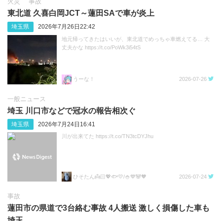
火災
事故
東北道 久喜白岡JCT～蓮田SAで車が炎上
埼玉県
2026年7月26日22:42
地元帰ってきたはいいが、東北道でめっちゃ車燃えてる… 大
丈夫かな https://t.co/PoWk3i54tS
うーな！
2026-07-26
一般ニュース
埼玉 川口市などで冠水の報告相次ぐ
埼玉県
2026年7月24日16:41
川が出来てた https://t.co/TN3tcDYJhu
ひそたん👼🏻💖🐟️💛/🍚💙🐼🧡
2026-07-24
事故
蓮田市の県道で3台絡む事故 4人搬送 激しく損傷した車も
埼玉