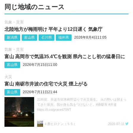
同じ地域のニュース
気象・災害
北陸地方が梅雨明け 平年より12日遅く 気象庁
新潟県
富山県
石川県
福井県
2026年8月4日11:05
気象・災害
富山 高岡市で気温35.4℃を観測 県内ことし初の猛暑日に
富山県
2026年7月15日11:00
火災
富山 南砺市井波の住宅で火災 煙上がる
富山県
2026年7月11日21:44
21時前、井波市街木崎野辺りで火災発生。 火の勢いは弱まっ
てきた状況。我が身も気をつけないと。#南砺市 #井波
https://t.co/graced70NT
４番ヒロクン（５５）
2026-07-11