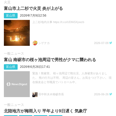
火災
富山市上二杉で火災 炎が上がる
富山県
2026年7月9日2:56
上二杉地内火事 https://t.co/UDfASXywzb
シゲナカ
2026-07-09
一般ニュース
富山 南砺市の桜ヶ池周辺で男性がクマに襲われる
富山県
2026年6月26日17:41
緊急！熊被害。 桜ヶ池周辺で熊出没。人身被害がありまし
た。 熊の行方は不明。 周辺の皆さん。お気をつけ下さい。 現
在猟友会と市職員でパトロール中。
田中幹夫＠南砺市長
2026-06-26
一般ニュース
北陸地方が梅雨入り 平年より9日遅く 気象庁