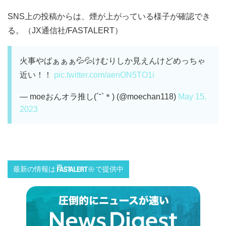
SNS上の投稿からは、煙が上がっている様子が確認でき
る。（JX通信社/FASTALERT）
火事やばぁぁぁ💦💦けむりしか見えんけどめっちゃ
近い！！
pic.twitter.com/aenON5TO1i
— moeおんオラ推し(´˘`＊) (@moechan118)
May 15,
2023
最新の情報は
で提供中