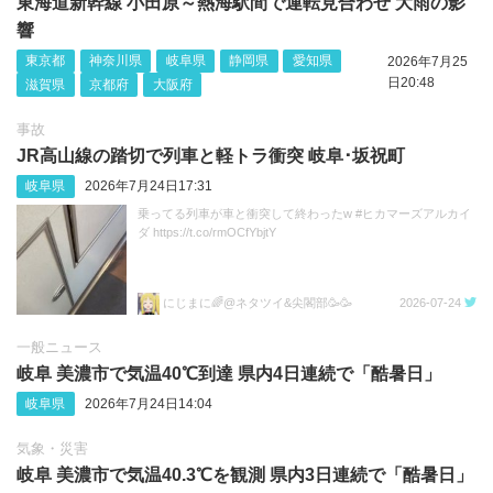
東海道新幹線 小田原～熱海駅間で運転見合わせ 大雨の影
響
東京都
神奈川県
岐阜県
静岡県
愛知県
2026年7月25
日20:48
滋賀県
京都府
大阪府
事故
JR高山線の踏切で列車と軽トラ衝突 岐阜･坂祝町
岐阜県
2026年7月24日17:31
乗ってる列車が車と衝突して終わったw #ヒカマーズアルカイ
ダ https://t.co/rmOCfYbjtY
にじまに🌈@ネタツイ&尖閣部🥳🥳
2026-07-24
一般ニュース
岐阜 美濃市で気温40℃到達 県内4日連続で「酷暑日」
岐阜県
2026年7月24日14:04
気象・災害
岐阜 美濃市で気温40.3℃を観測 県内3日連続で「酷暑日」