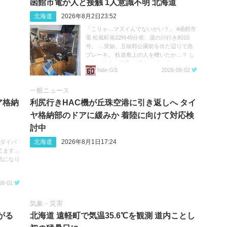
函館市電が人と接触 1人意識不明 北海道
北海道
2026年8月2日23:52
「こりゃ…マズイんでないかい？」 #函館市
電 松風町発22時49分発、湯の川行き8010
号。 …突如、五稜郭公園前を出た辺りで急
ブレーキ。 軌道敷上の人を轢いたか…？ し
ばらく停車の様子。 現在23時20分。
hide‐GS
2026-08-02
https://t.co/05MHqV1wVQ
一般ニュース
ア格納
利尻行きHAC機が丘珠空港に引き返しへ タイ
ヤ格納部のドアに緩みか 着陸に向けて対応検
討中
北海道
2026年8月1日17:24
へのダイバ
す...
気になり
08-01
気象・災害
がる
北海道 遠軽町で気温35.6℃を観測 道内ことし