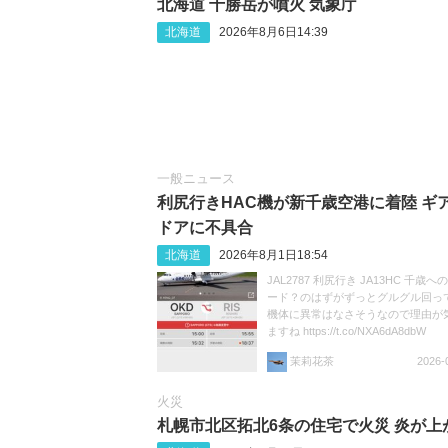
北海道 十勝岳が噴火 気象庁
北海道
2026年8月6日14:39
一般ニュース
利尻行きHAC機が新千歳空港に着陸 ギ
ドアに不具合
北海道
2026年8月1日18:54
JAL2787 利尻行き JA13HC 千歳
ード？のはずがずっとグルグル回ってま
機体に異常はなさそうなので理由が
ますね https://t.co/NXA6dA8dbW
茉莉花茶
2026-
火災
札幌市北区拓北6条の住宅で火災 炎が上