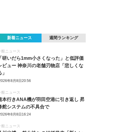
新着ニュース
週間ランキング
一般ニュース
「研いだら1mm小さくなった」と低評価
レビュー 神奈川の老舗刃物店「悲しくな
る」
2026年8月8日20:56
一般ニュース
熊本行きANA機が羽田空港に引き返し 昇
降舵システムの不具合で
2026年8月8日16:24
一般ニュース