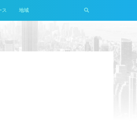
ース
地域