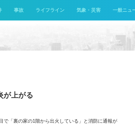
件
事故
ライフライン
気象・災害
一般ニュ
炎が上がる
3丁目で「裏の家の1階から出火している」と消防に通報が