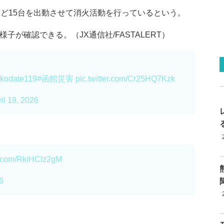
など15台を出動させて消火活動を行っているという。
子が確認できる。（JX通信社/FASTALERT）
kodate119
#函館災害
pic.twitter.com/Cr25HQ7Kzk
il 19, 2026
er.com/RkiHClz2gM
6