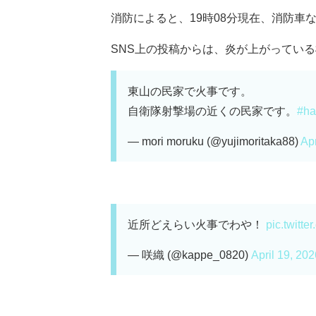
消防によると、19時08分現在、消防車
SNS上の投稿からは、炎が上がっている様
東山の民家で火事です。
自衛隊射撃場の近くの民家です。
#ha
— mori moruku (@yujimoritaka88)
Apr
近所どえらい火事でわや！
pic.twitt
— 咲織 (@kappe_0820)
April 19, 202