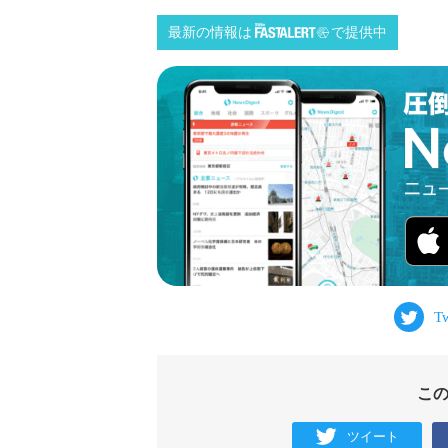
最新の情報は
で提供中
こ
ツイート