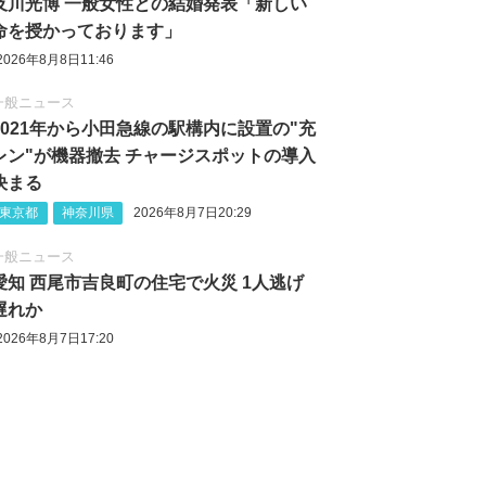
及川光博 一般女性との結婚発表「新しい
命を授かっております」
2026年8月8日11:46
一般ニュース
2021年から小田急線の駅構内に設置の"充
レン"が機器撤去 チャージスポットの導入
決まる
東京都
神奈川県
2026年8月7日20:29
一般ニュース
愛知 西尾市吉良町の住宅で火災 1人逃げ
遅れか
2026年8月7日17:20