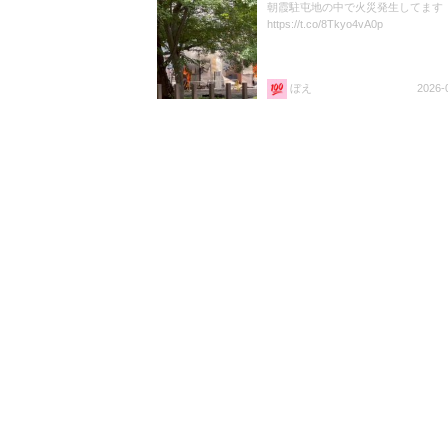
朝霞駐屯地の中で火災発生してます
https://t.co/8Tkyo4vA0p
ぼえ
2026-