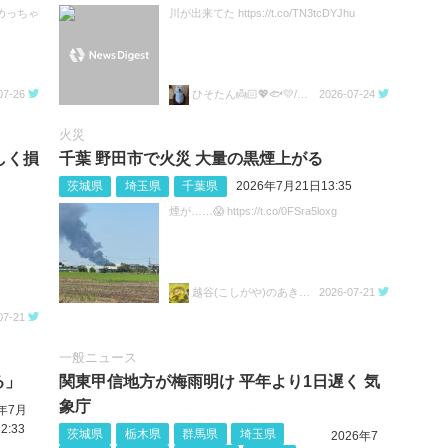
めっちゃ
川が出来てた https://t.co/TN3tcDYJhu
07-26
ひそたん👼🏻💖🐟️💛/🍚💙🐼🧡
2026-07-24
火災
しく損
千葉 野田市で火災 大量の黒煙上がる
茨城県
埼玉県
千葉県
2026年7月21日13:35
煙が……😱 https://t.co/0FSra5loxg
越谷(こしがや)のあきらちゃん
2026-07-21
07-21
一般ニュース
る」
関東甲信地方が梅雨明け 平年より1日遅く 気
象庁
6年7月
2:33
茨城県
栃木県
群馬県
埼玉県
2026年7