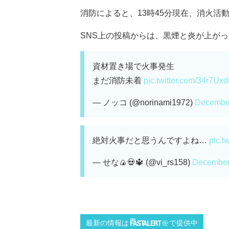
消防によると、13時45分現在、消火活
SNS上の投稿からは、黒煙と炎が上がって
資材置き場で火事発生
まだ消防未着
pic.twitter.com/34r7Uxd
— ノッコ (@norinami1972)
December
絶対火事だと思うんですよね…
pic.t
— せな🍙💀🔱 (@vi_rs158)
December
最新の情報は
で提供中