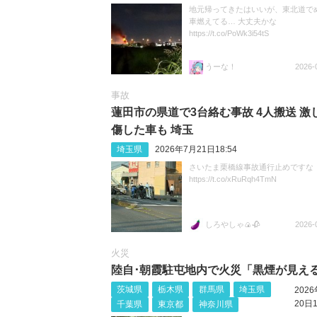
地元帰ってきたはいいが、東北道で
車燃えてる… 大丈夫かな
https://t.co/PoWk3i54tS
うーな！
2026-
事故
蓮田市の県道で3台絡む事故 4人搬送 激
傷した車も 埼玉
埼玉県
2026年7月21日18:54
さいたま栗橋線事故通行止めですな
https://t.co/xRuRqh4TmN
しろやしゃ🍙🥀
2026-
火災
陸自･朝霞駐屯地内で火災「黒煙が見え
茨城県
栃木県
群馬県
埼玉県
202
20日1
千葉県
東京都
神奈川県