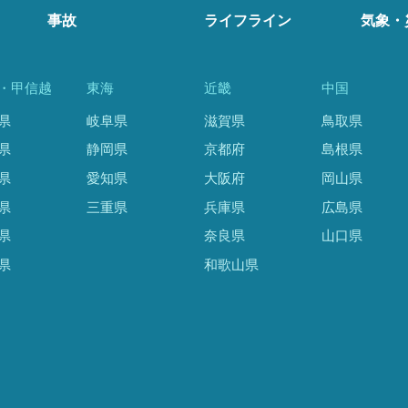
事故
ライフライン
気象・
・甲信越
東海
近畿
中国
県
岐阜県
滋賀県
鳥取県
県
静岡県
京都府
島根県
県
愛知県
大阪府
岡山県
県
三重県
兵庫県
広島県
県
奈良県
山口県
県
和歌山県