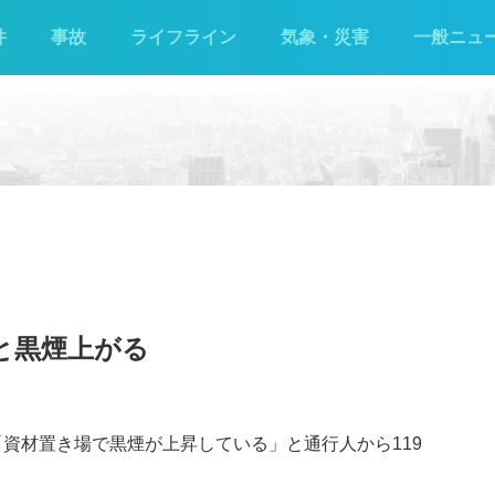
件
事故
ライフライン
気象・災害
一般ニュ
炎と黒煙上がる
で「資材置き場で黒煙が上昇している」と通行人から119