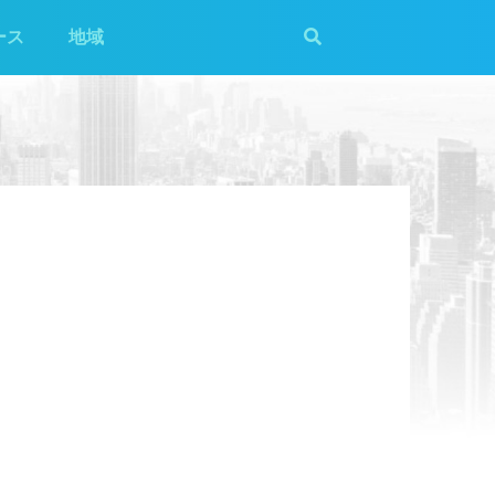
ース
地域