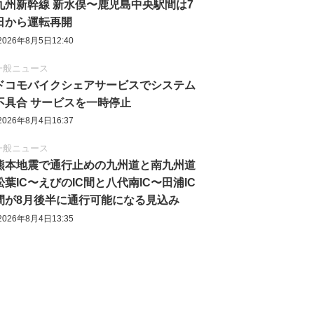
九州新幹線 新水俣〜鹿児島中央駅間は7
日から運転再開
2026年8月5日12:40
一般ニュース
ドコモバイクシェアサービスでシステム
不具合 サービスを一時停止
2026年8月4日16:37
一般ニュース
熊本地震で通行止めの九州道と南九州道
松葉IC〜えびのIC間と八代南IC〜田浦IC
間が8月後半に通行可能になる見込み
2026年8月4日13:35