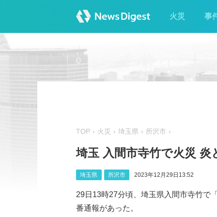
火災
事
TOP
火災
埼玉県
所沢市
埼玉 入間市寺竹で火災 
埼玉県
所沢市
2023年12月29日13:52
29日13時27分頃、埼玉県入間市寺竹
番通報があった。