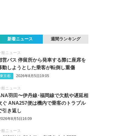
新着ニュース
週間ランキング
一般ニュース
都営バス 停留所から発車する際に座席を
移動しようとした乗客が転倒し重傷
東京都
2026年8月5日19:05
一般ニュース
ANA羽田〜伊丹線･福岡線で欠航や遅延相
次ぐ ANA257便は機内で乗客のトラブル
で引き返し
2026年8月5日16:09
一般ニュース