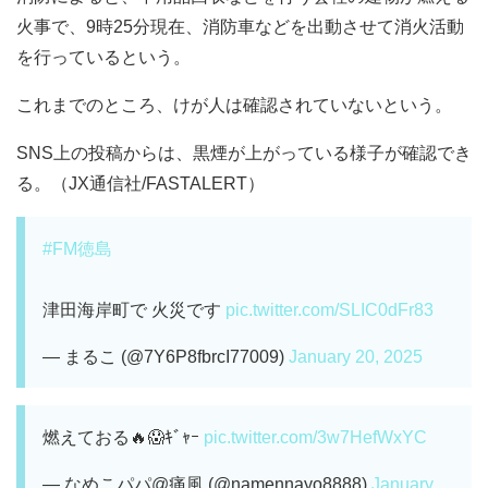
火事で、9時25分現在、消防車などを出動させて消火活動
を行っているという。
これまでのところ、けが人は確認されていないという。
SNS上の投稿からは、黒煙が上がっている様子が確認でき
る。（JX通信社/FASTALERT）
#FM徳島
津田海岸町で 火災です
pic.twitter.com/SLIC0dFr83
— まるこ (@7Y6P8fbrcI77009)
January 20, 2025
燃えておる🔥😱ｷﾞｬｰ
pic.twitter.com/3w7HefWxYC
— なめこパパ@痛風 (@namennayo8888)
January