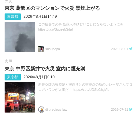
火災
東京 葛飾区のマンションで火災 黒煙上がる
東京都
2026年8月1日14:49
この猛暑で火事 怪我人等ひどいことにならないように🙏
https://t.co/SqqeebSdaI
susupapa
2026-08-01
火災
東京 中野区新井で火災 室内に煙充満
東京都
2026年8月1日0:10
新井薬師の梅照院と柳通りとの交差点の所のカレー屋さんマロ
ロガバワンが火事だ！ https://t.co/UDSLGhgVlL
dj precious law
2026-07-31