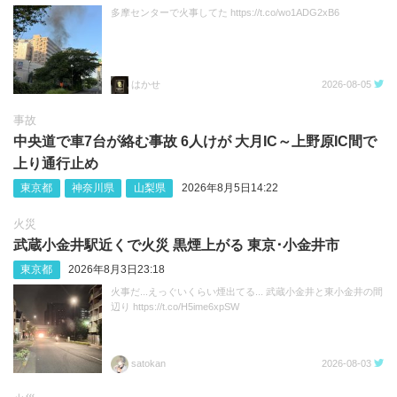
多摩センターで火事してた https://t.co/wo1ADG2xB6
はかせ
2026-08-05
事故
中央道で車7台が絡む事故 6人けが 大月IC～上野原IC間で
上り通行止め
東京都
神奈川県
山梨県
2026年8月5日14:22
火災
武蔵小金井駅近くで火災 黒煙上がる 東京･小金井市
東京都
2026年8月3日23:18
火事だ...えっぐいくらい煙出てる... 武蔵小金井と東小金井の間
辺り https://t.co/H5ime6xpSW
satokan
2026-08-03