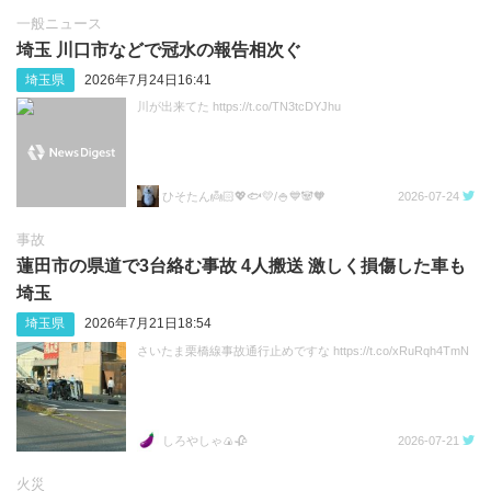
一般ニュース
埼玉 川口市などで冠水の報告相次ぐ
埼玉県
2026年7月24日16:41
川が出来てた https://t.co/TN3tcDYJhu
ひそたん👼🏻💖🐟️💛/🍚💙🐼🧡
2026-07-24
事故
蓮田市の県道で3台絡む事故 4人搬送 激しく損傷した車も
埼玉
埼玉県
2026年7月21日18:54
さいたま栗橋線事故通行止めですな https://t.co/xRuRqh4TmN
しろやしゃ🍙🥀
2026-07-21
火災