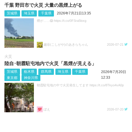
千葉 野田市で火災 大量の黒煙上がる
茨城県
埼玉県
千葉県
2026年7月21日13:35
煙が……😱 https://t.co/0FSra5loxg
越谷(こしがや)のあきらちゃん
2026-07-21
火災
陸自･朝霞駐屯地内で火災「黒煙が見える」
茨城県
栃木県
群馬県
埼玉県
千葉県
2026年7月20日
12:33
東京都
神奈川県
朝霞駐屯地の中で火災発生してます https://t.co/8Tkyo4vA0p
ぼえ
2026-07-20