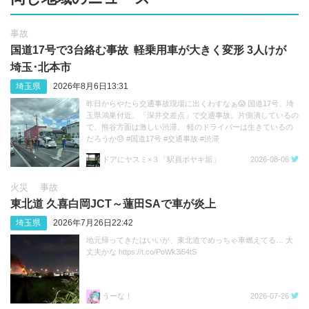
事故
国道17号で3台絡む事故 軽乗用車が大きく変形 3人けが
埼玉･北本市
埼玉県
2026年8月6日13:31
昨日からやたら交通事故現場に出くわすなぁ😱 国道17号、埼
玉県鴻巣付近、「深井交差点」で交通事故。片側潰しているの
で、熊谷方面は激しい渋滞。 軽のドライバーは生きているの
だろうか😓 #国道17号 #交通事故 #渋滞
https://t.co/sGeXdbCMfk
ドアにヤスミ×３「駅員ボヤキ垢」
2026-08-06
火災
事故
東北道 久喜白岡JCT～蓮田SAで車が炎上
埼玉県
2026年7月26日22:42
地元帰ってきたはいいが、東北道でめっちゃ車燃えてる… 大
丈夫かな https://t.co/PoWk3i54tS
うーな！
2026-07-26