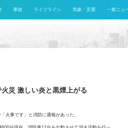
件
事故
ライフライン
気象・災害
一般ニュ
で火災 激しい炎と黒煙上がる
根で「火事です」と消防に通報があった。
時00分現在、消防車12台を出動させて消火活動を行っ