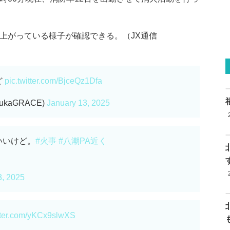
上がっている様子が確認できる。（JX通信
ど
pic.twitter.com/BjceQz1Dfa
ukaGRACE)
January 13, 2025
いいけど。
#火事
#八潮PA近く
3, 2025
itter.com/yKCx9slwXS