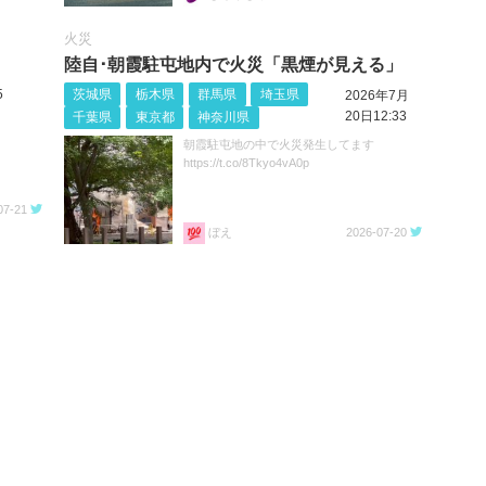
火災
陸自･朝霞駐屯地内で火災「黒煙が見える」
5
茨城県
栃木県
群馬県
埼玉県
2026年7月
20日12:33
千葉県
東京都
神奈川県
朝霞駐屯地の中で火災発生してます
https://t.co/8Tkyo4vA0p
07-21
ぼえ
2026-07-20