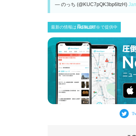
— のっち (@KUC7pQK3bp6ItzH)
Jan
最新の情報は
で提供中