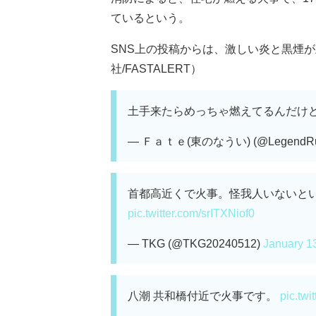
ているという。
SNS上の投稿からは、激しい炎と黒煙が
社/FASTALERT）
土手来たらめっちゃ燃えてるんだけ
— Ｆａｔｅ(東のなうい) (@LegendR
首都高近くで火事。怪我人いないと
pic.twitter.com/srITXNiof0
— TKG (@TKG20240512)
January 1
八潮 共和橋付近で火事です。
pic.tw