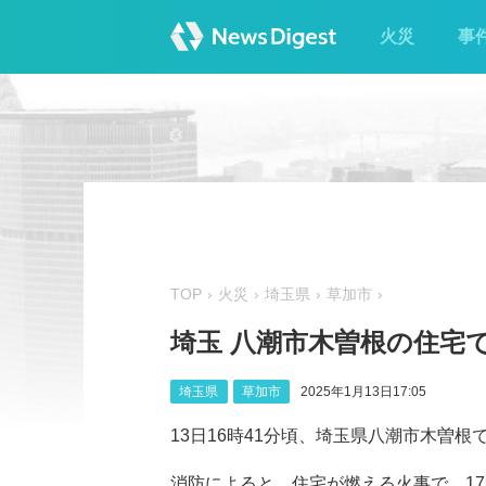
火災
事
TOP
火災
埼玉県
草加市
埼玉 八潮市木曽根の住宅
埼玉県
草加市
2025年1月13日17:05
13日16時41分頃、埼玉県八潮市木曽
消防によると、住宅が燃える火事で、17