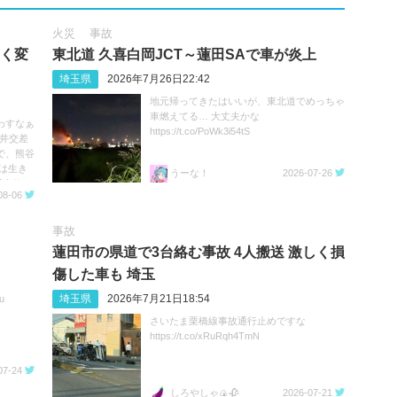
火災
事故
きく変
東北道 久喜白岡JCT～蓮田SAで車が炎上
埼玉県
2026年7月26日22:42
地元帰ってきたはいいが、東北道でめっちゃ
車燃えてる… 大丈夫かな
わすなぁ
https://t.co/PoWk3i54tS
深井交差
で、熊谷
は生き
うーな！
2026-07-26
事故 #
08-06
事故
蓮田市の県道で3台絡む事故 4人搬送 激しく損
傷した車も 埼玉
埼玉県
2026年7月21日18:54
u
さいたま栗橋線事故通行止めですな
https://t.co/xRuRqh4TmN
07-24
しろやしゃ🍙🥀
2026-07-21