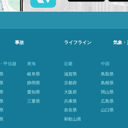
事故
ライフライン
気象・
・甲信越
東海
近畿
中国
県
岐阜県
滋賀県
鳥取県
県
静岡県
京都府
島根県
県
愛知県
大阪府
岡山県
県
三重県
兵庫県
広島県
県
奈良県
山口県
県
和歌山県