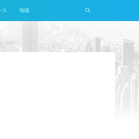
ース
地域