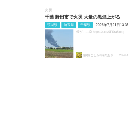
火災
千葉 野田市で火災 大量の黒煙上がる
茨城県
埼玉県
千葉県
2026年7月21日13:3
煙が……😱 https://t.co/0FSra5loxg
越谷(こしがや)のあきらちゃん
2026-