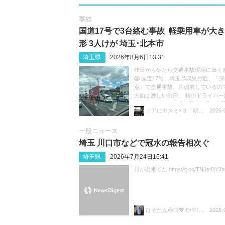
事故
国道17号で3台絡む事故 軽乗用車が大
形 3人けが 埼玉･北本市
埼玉県
2026年8月6日13:31
昨日からやたら交通事故現場に出く
😱 国道17号、埼玉県鴻巣付近、「
点」で交通事故。片側潰しているの
方面は激しい渋滞。 軽のドライバー
ているのだろうか😓 #国道17号 #交通
ドアにヤスミ×３「駅員ボヤキ垢」
2026-
渋滞 https://t.co/sGeXdbCMfk
一般ニュース
埼玉 川口市などで冠水の報告相次ぐ
埼玉県
2026年7月24日16:41
川が出来てた https://t.co/TN3tcDYJh
ひそたん👼🏻💖🐟️💛/🍚💙🐼🧡
2026-